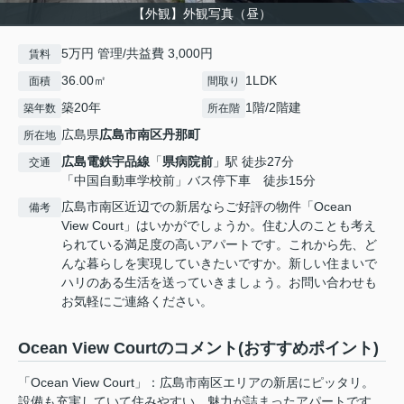
【外観】外観写真（昼）
5万円 管理/共益費 3,000円
賃料
36.00㎡
1LDK
面積
間取り
築20年
1階/2階建
築年数
所在階
広島県
広島市南区
丹那町
所在地
広島電鉄宇品線
「
県病院前
」駅 徒歩27分
交通
「中国自動車学校前」バス停下車 徒歩15分
広島市南区近辺での新居ならご好評の物件「Ocean
備考
View Court」はいかがでしょうか。住む人のことも考え
られている満足度の高いアパートです。これから先、ど
んな暮らしを実現していきたいですか。新しい住まいで
ハリのある生活を送っていきましょう。お問い合わせも
お気軽にご連絡ください。
Ocean View Courtのコメント(おすすめポイント)
「Ocean View Court」：広島市南区エリアの新居にピッタリ。
設備も充実していて住みやすい、魅力が詰まったアパートです。