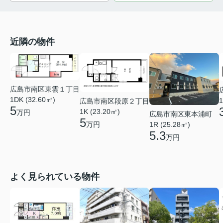
近隣の物件
広島市南区東雲１丁目
1DK (32.60㎡)
1
広島市南区段原２丁目
5
1K (23.20㎡)
万円
広島市南区東本浦町
5
万円
1R (25.28㎡)
5.3
万円
よく見られている物件