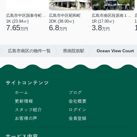
広島市中区国泰寺町２丁目
広島市中区昭和町
広島市南区段原南１丁目
1K (23.94㎡)
2DK (38.00㎡)
1R (17.00㎡)
1
7.65
6.8
3.8
万円
万円
万円
広島市南区の物件一覧
県病院前駅
Ocean View Court
サイトコンテンツ
ホーム
ブログ
更新情報
会社概要
スタッフ紹介
ログイン
お客様の声
会員登録
サービス内容