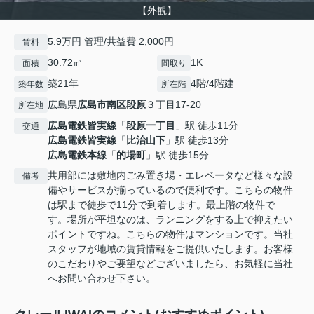
【外観】
5.9万円 管理/共益費 2,000円
賃料
30.72㎡
1K
面積
間取り
築21年
4階/4階建
築年数
所在階
広島県
広島市南区
段原
３丁目17-20
所在地
広島電鉄皆実線
「
段原一丁目
」駅 徒歩11分
交通
広島電鉄皆実線
「
比治山下
」駅 徒歩13分
広島電鉄本線
「
的場町
」駅 徒歩15分
共用部には敷地内ごみ置き場・エレベータなど様々な設
備考
備やサービスが揃っているので便利です。こちらの物件
は駅まで徒歩で11分で到着します。最上階の物件で
す。場所が平坦なのは、ランニングをする上で抑えたい
ポイントですね。こちらの物件はマンションです。当社
スタッフが地域の賃貸情報をご提供いたします。お客様
のこだわりやご要望などございましたら、お気軽に当社
へお問い合わせ下さい。