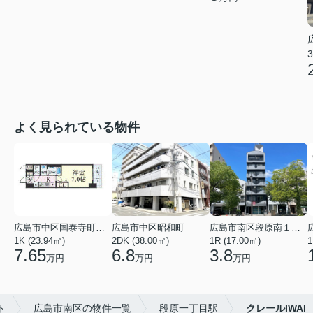
3
よく見られている物件
広島市中区国泰寺町２丁目
広島市中区昭和町
広島市南区段原南１丁目
1K (23.94㎡)
2DK (38.00㎡)
1R (17.00㎡)
1
7.65
6.8
3.8
万円
万円
万円
ト
広島市南区の物件一覧
段原一丁目駅
クレールIWAI