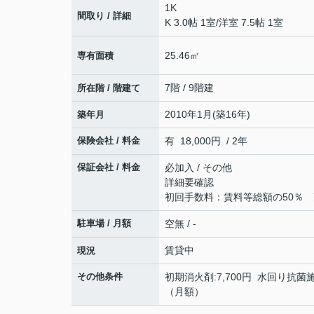
1K
間取り / 詳細
K 3.0帖 1室
/
洋室 7.5帖 1室
25.46㎡
専有面積
7階 / 9階建
所在階 / 階建て
2010年1月(築16年)
築年月
保険会社 / 料金
有 18,000円 / 2年
保証会社 / 料金
必加入 / その他
詳細要確認
初回手数料：賃料等総額の50％ 更
駐車場 / 月額
空無 / -
賃貸中
現況
その他条件
初期消火剤:7,700円 水回り抗菌施
（月額）