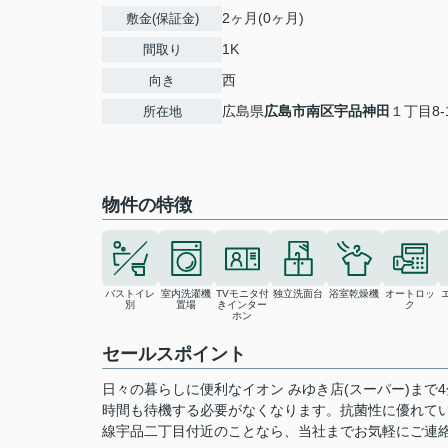
2ヶ月(0ヶ月)
敷金(保証金)
1K
間取り
西
向き
広島県
広島市南区
宇品神田
１丁目8-
所在地
物件の特徴
バストイレ
室内洗濯機
TVモニタ付
独立洗面台
浴室乾燥機
オートロッ
別
置場
きインター
ク
ホン
セールスポイント
日々の暮らしに便利なイオン みゆき店(スーパー)ま
時間も待機する必要がなくなります。抗菌性に優れて
線宇品二丁目付近のことなら、当社までお気軽にご連