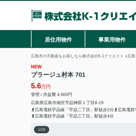
居住用物件
事業用物件
広島市の不動産をお探しなら株式会社K-1クリエイト
広島
NEW
プラージュ村本 701
5.6
万円
管理 / 共益費 4,000円
広島県
広島市南区
宇品神田
１丁目8-19
広島電鉄宇品線「宇品二丁目」駅徒歩2分
広島電鉄
広島電鉄宇品線「宇品三丁目」駅徒歩4分
1
/
19