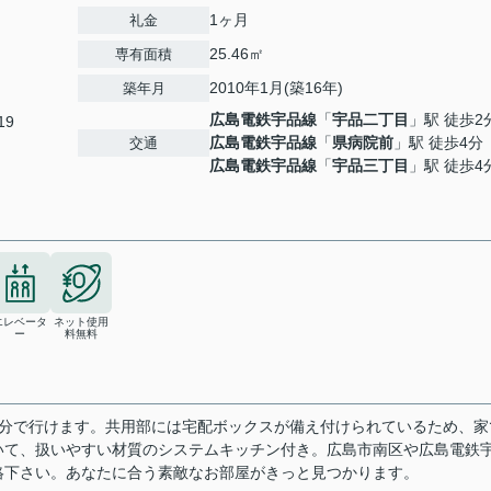
1ヶ月
礼金
25.46㎡
専有面積
2010年1月(築16年)
築年月
広島電鉄宇品線
「
宇品二丁目
」駅 徒歩2
19
広島電鉄宇品線
「
県病院前
」駅 徒歩4分
交通
広島電鉄宇品線
「
宇品三丁目
」駅 徒歩4
エレベータ
ネット使用
ー
料無料
で4分で行けます。共用部には宅配ボックスが備え付けられているため、家
いて、扱いやすい材質のシステムキッチン付き。広島市南区や広島電鉄
絡下さい。あなたに合う素敵なお部屋がきっと見つかります。