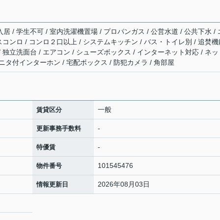
居 / 学生不可 / 室内洗濯機置場 / プロパンガス / 公営水道 / 公共下水 / 
 ガスコンロ / コンロ２口以上 / システムキッチン / バス・トイレ別 / 追焚
 / 独立洗面台 / エアコン / シューズボックス / インターネット対応 / ネ
モニタ付インターホン / 宅配ボックス / 防犯カメラ / 角部屋
一般
賃貸区分
-
更新事務手数料
-
特優賃
101545476
物件番号
2026年08月03日
情報更新日