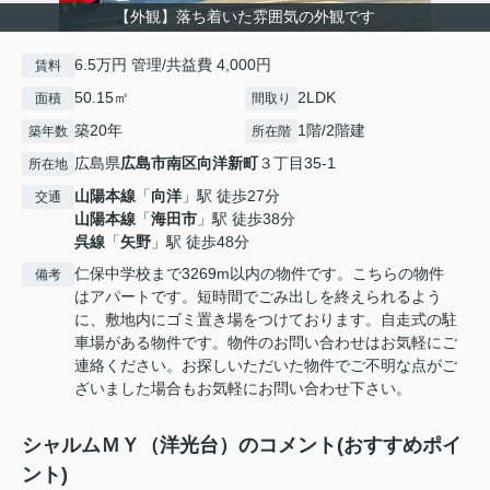
【外観】落ち着いた雰囲気の外観です
6.5万円 管理/共益費 4,000円
賃料
50.15㎡
2LDK
面積
間取り
築20年
1階/2階建
築年数
所在階
広島県
広島市南区
向洋新町
３丁目35-1
所在地
山陽本線
「
向洋
」駅 徒歩27分
交通
山陽本線
「
海田市
」駅 徒歩38分
呉線
「
矢野
」駅 徒歩48分
仁保中学校まで3269m以内の物件です。こちらの物件
備考
はアパートです。短時間でごみ出しを終えられるよう
に、敷地内にゴミ置き場をつけております。自走式の駐
車場がある物件です。物件のお問い合わせはお気軽にご
連絡ください。お探しいただいた物件でご不明な点がご
ざいました場合もお気軽にお問い合わせ下さい。
シャルムＭＹ（洋光台）のコメント(おすすめポイ
ント)