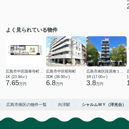
よく見られている物件
広島市中区国泰寺町２丁目
広島市中区昭和町
広島市南区段原南１丁目
1K (23.94㎡)
2DK (38.00㎡)
1R (17.00㎡)
1
7.65
6.8
3.8
万円
万円
万円
広島市南区の物件一覧
向洋駅
シャルムＭＹ（洋光台）