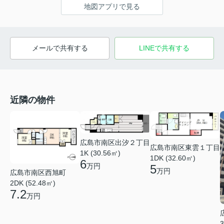
地図アプリで見る
メールで共有する
LINEで共有する
近隣の物件
広島市南区出汐２丁目
広島市南区東雲１丁目
1K (30.56㎡)
1DK (32.60㎡)
6
万円
5
万円
広島市南区西旭町
2DK (52.48㎡)
7.2
万円
3