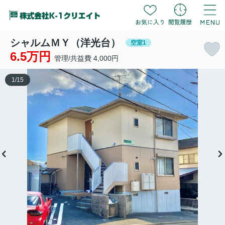
シャルムＭＹ（洋光台）
空室1
6.5万円
管理/共益費 4,000円
1
/
15