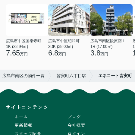
広島市中区国泰寺町２丁目
広島市中区昭和町
広島市南区段原南１丁目
1K (23.94㎡)
2DK (38.00㎡)
1R (17.00㎡)
1
7.65
6.8
3.8
万円
万円
万円
広島市南区の物件一覧
皆実町六丁目駅
エネコート皆実町
サイトコンテンツ
ホーム
ブログ
更新情報
会社概要
スタッフ紹介
ログイン