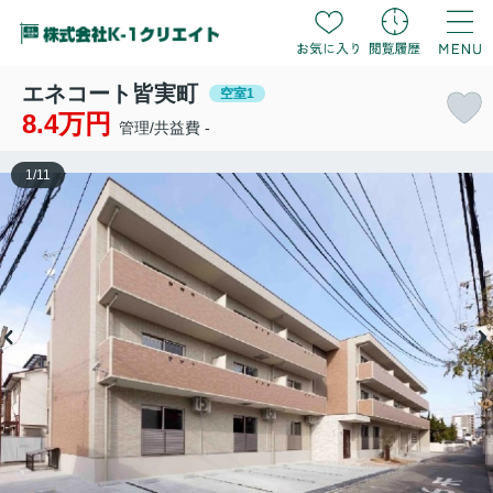
エネコート皆実町
空室1
8.4万円
管理/共益費 -
1
/
11