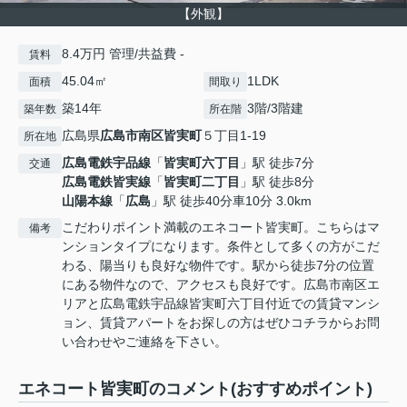
【外観】
8.4万円 管理/共益費 -
賃料
45.04㎡
1LDK
面積
間取り
築14年
3階/3階建
築年数
所在階
広島県
広島市南区
皆実町
５丁目1-19
所在地
広島電鉄宇品線
「
皆実町六丁目
」駅 徒歩7分
交通
広島電鉄皆実線
「
皆実町二丁目
」駅 徒歩8分
山陽本線
「
広島
」駅 徒歩40分車10分 3.0km
こだわりポイント満載のエネコート皆実町。こちらはマ
備考
ンションタイプになります。条件として多くの方がこだ
わる、陽当りも良好な物件です。駅から徒歩7分の位置
にある物件なので、アクセスも良好です。広島市南区エ
リアと広島電鉄宇品線皆実町六丁目付近での賃貸マンシ
ョン、賃貸アパートをお探しの方はぜひコチラからお問
い合わせやご連絡を下さい。
エネコート皆実町のコメント(おすすめポイント)