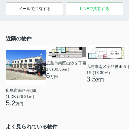
メールで共有する
LINEで共有する
近隣の物件
広島市南区出汐２丁目
広島市南区宇品神田５
1K (30.56㎡)
1R (18.30㎡)
6
万円
3.5
万円
広島市南区丹那町
1LDK (26.21㎡)
5.2
万円
よく見られている物件