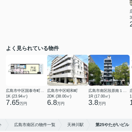
3
よく見られている物件
広島市中区国泰寺町２丁目
広島市中区昭和町
広島市南区段原南１丁目
1K (23.94㎡)
2DK (38.00㎡)
1R (17.00㎡)
1
7.65
6.8
3.8
万円
万円
万円
ト
広島市南区の物件一覧
天神川駅
第25やたがいビル