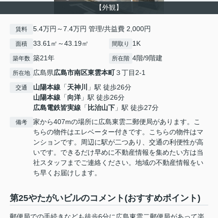
【外観】
5.4万円～7.4万円 管理/共益費 2,000円
賃料
33.61㎡～43.19㎡
1K
面積
間取り
築21年
4階/9階建
築年数
所在階
広島県
広島市南区
東雲本町
３丁目2-1
所在地
山陽本線
「
天神川
」駅 徒歩26分
交通
山陽本線
「
向洋
」駅 徒歩26分
広島電鉄皆実線
「
比治山下
」駅 徒歩27分
家から407mの場所に広島東雲二郵便局があります。こ
備考
ちらの物件はエレベーター付きです。こちらの物件はマ
ンションです。周辺に駅が二つあり、交通の利便性が高
いです。できるだけ早めに不動産情報を集めたい方は当
社スタッフまでご連絡ください。地域の不動産情報をい
ち早くお届けします。
第25やたがいビルのコメント(おすすめポイント)
郵便局での手続きなども徒歩6分に広島東雲二郵便局があって楽