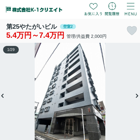
第25やたがいビル
空室2
5.4万円～7.4万円
管理/共益費 2,000円
1
/
29