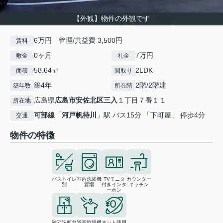
【外観】物件の外観です
6万円 管理/共益費 3,500円
賃料
0ヶ月
7万円
敷金
礼金
58.64㎡
2LDK
面積
間取り
築4年
2階/2階建
築年数
所在階
広島県
広島市安佐北区
三入
１丁目７番１１
所在地
可部線
「
河戸帆待川
」駅 バス15分 「下町屋」 停歩4分
交通
物件の特徴
バストイレ
室内洗濯機
TVモニタ
カウンター
別
置場
付きインタ
キッチン
ーホン
独立洗面台
浴室乾燥機
ネット使用