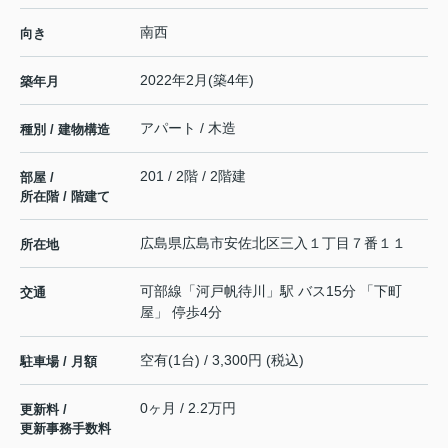
南西
向き
2022年2月(築4年)
築年月
アパート / 木造
種別 / 建物構造
201 / 2階 / 2階建
部屋 /
所在階 / 階建て
広島県
広島市安佐北区
三入
１丁目７番１１
所在地
可部線
「
河戸帆待川
」駅 バス15分 「下町
交通
屋」 停歩4分
空有(1台) / 3,300円 (税込)
駐車場 / 月額
0ヶ月 / 2.2万円
更新料 /
更新事務手数料