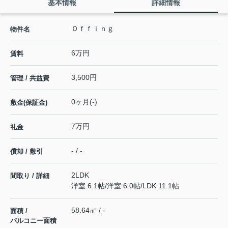
基本情報
詳細情報
Ｏｆｆｉｎｇ
物件名
6万円
賃料
3,500円
管理 / 共益費
0ヶ月(-)
敷金(保証金)
7万円
礼金
- / -
償却 / 敷引
2LDK
間取り / 詳細
洋室 6.1帖
/
洋室 6.0帖
/
LDK 11.1帖
58.64㎡ / -
面積 /
バルコニー面積