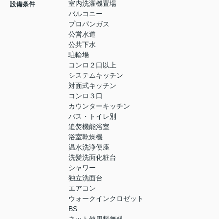
室内洗濯機置場
設備条件
バルコニー
プロパンガス
公営水道
公共下水
駐輪場
コンロ２口以上
システムキッチン
対面式キッチン
コンロ３口
カウンターキッチン
バス・トイレ別
追焚機能浴室
浴室乾燥機
温水洗浄便座
洗髪洗面化粧台
シャワー
独立洗面台
エアコン
ウォークインクロゼット
BS
ネット使用料無料