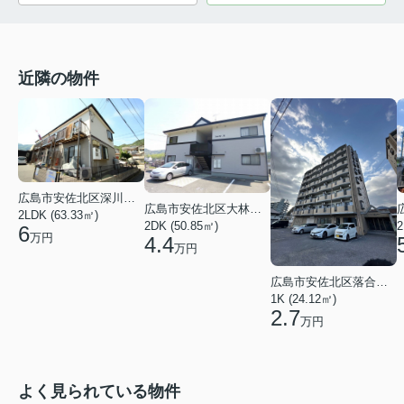
近隣の物件
広島市安佐北区深川１丁目
広島市安佐北区大林１丁目
2LDK (63.33㎡)
2DK (50.85㎡)
2
6
万円
4.4
万円
広島市安佐北区落合南３丁目
1K (24.12㎡)
2.7
万円
よく見られている物件