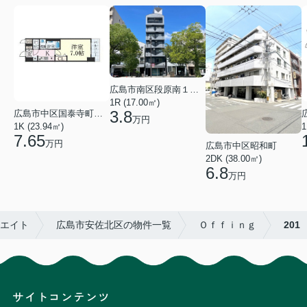
広島市南区段原南１丁目
1R (17.00㎡)
3.8
広島市中区国泰寺町２丁目
万円
1K (23.94㎡)
1
7.65
万円
広島市中区昭和町
2DK (38.00㎡)
6.8
万円
リエイト
広島市安佐北区の物件一覧
Ｏｆｆｉｎｇ
201
サイトコンテンツ