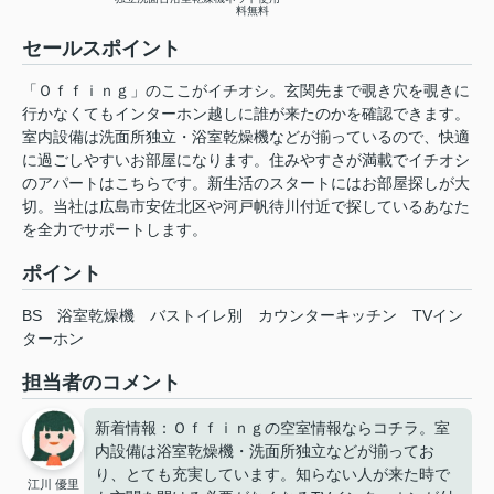
料無料
セールスポイント
「Ｏｆｆｉｎｇ」のここがイチオシ。玄関先まで覗き穴を覗きに
行かなくてもインターホン越しに誰が来たのかを確認できます。
室内設備は洗面所独立・浴室乾燥機などが揃っているので、快適
に過ごしやすいお部屋になります。住みやすさが満載でイチオシ
のアパートはこちらです。新生活のスタートにはお部屋探しが大
切。当社は広島市安佐北区や河戸帆待川付近で探しているあなた
を全力でサポートします。
ポイント
BS
浴室乾燥機
バストイレ別
カウンターキッチン
TVイン
ターホン
担当者のコメント
新着情報：Ｏｆｆｉｎｇの空室情報ならコチラ。室
内設備は浴室乾燥機・洗面所独立などが揃ってお
り、とても充実しています。知らない人が来た時で
江川 優里