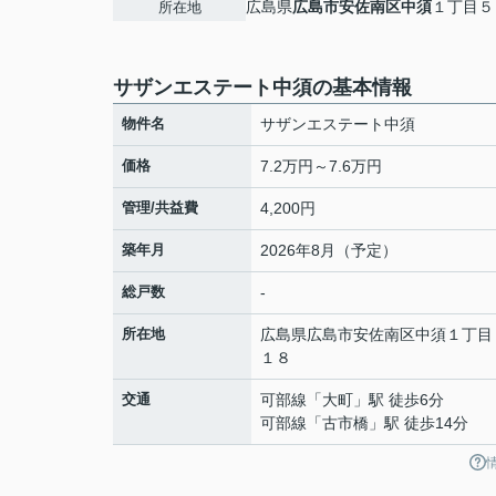
広島県
広島市安佐南区
中須
１丁目５
所在地
サザンエステート中須の基本情報
物件名
サザンエステート中須
価格
7.2万円～7.6万円
管理/共益費
4,200円
築年月
2026年8月（予定）
総戸数
-
所在地
広島県
広島市安佐南区
中須
１丁目
１８
交通
可部線
「
大町
」駅 徒歩6分
可部線
「
古市橋
」駅 徒歩14分