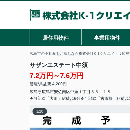
居住用物件
事業用物件
広島市の不動産をお探しなら株式会社K-1クリエイト
広島
サザンエステート中須
7.2万円～7.6万円
管理/共益費 4,200円
広島県
広島市安佐南区
中須
１丁目５５－１８
可部線「大町」駅徒歩6分
可部線「古市橋」駅徒歩1
1
/
20