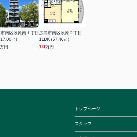
島市南区段原南１丁目
広島市南区段原２丁目
(17.00㎡)
1LDK (57.46㎡)
10
万円
万円
トップページ
スタッフ