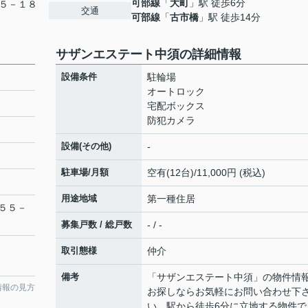
可部線
「
大町
」駅 徒歩6分
５－１８
交通
可部線
「
古市橋
」駅 徒歩14分
サザンエステート中須の詳細情報
設備条件
駐輪場
オートロック
宅配ボックス
防犯カメラ
設備(その他)
-
駐車場/月額
空有(12台)/11,000円 (税込)
用途地域
第一種住居
５５－
募集戸数 / 総戸数
- / -
取引態様
仲介
備考
「サザンエステート中須」の物件情
情報の見方
お探しならお気軽にお問い合わせ下
い。駅から徒歩6分に立地する物件で