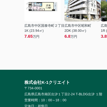
広島市中区国泰寺町２丁目
広島市中区昭和町
広
1K (23.94㎡)
2DK (38.00㎡)
1R 
7.65
6.8
3.8
万円
万円
株式会社K-1クリエイト
〒734-0001
広島県広島市南区出汐１丁目2-24 T-BLDG出汐 １階
営業時間：
10：00～18：00
定休日：
祝祭日