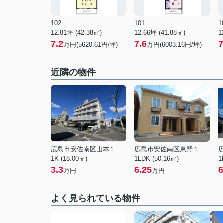
102
101
1
12.81坪 (42.38㎡)
12.66坪 (41.88㎡)
1
7.2
7.6
7
万円(5620.61円/坪)
万円(6003.16円/坪)
近隣の物件
広島市安佐南区山本１丁目
広島市安佐南区東野１丁目
1K (18.00㎡)
1LDK (50.16㎡)
1
3.3
6.25
6
万円
万円
よく見られている物件