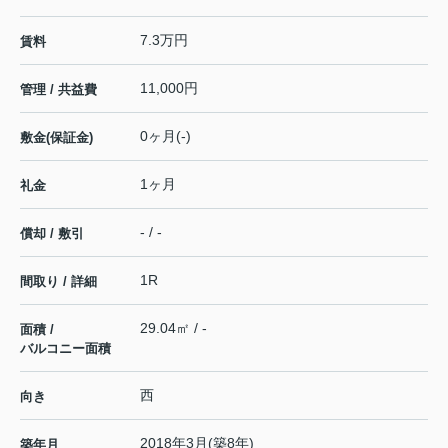
7.3万円
賃料
11,000円
管理 / 共益費
0ヶ月(-)
敷金(保証金)
1ヶ月
礼金
- / -
償却 / 敷引
1R
間取り / 詳細
29.04㎡ / -
面積 /
バルコニー面積
西
向き
2018年3月(築8年)
築年月