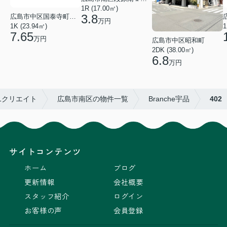
1R (17.00㎡)
3.8
広島市中区国泰寺町２丁目
万円
1K (23.94㎡)
1
7.65
万円
広島市中区昭和町
2DK (38.00㎡)
6.8
万円
1クリエイト
広島市南区の物件一覧
Branche宇品
402
サイトコンテンツ
ホーム
ブログ
更新情報
会社概要
スタッフ紹介
ログイン
お客様の声
会員登録