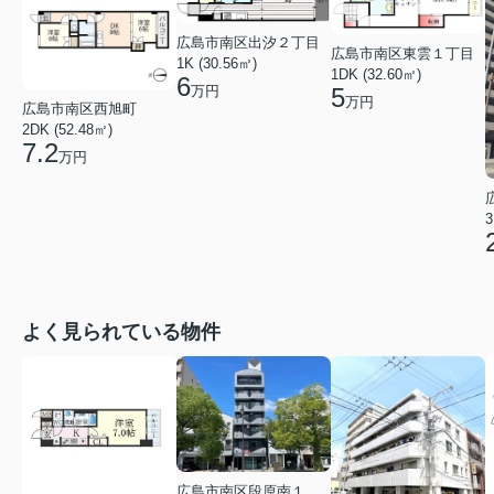
広島市南区出汐２丁目
広島市南区東雲１丁目
1K (30.56㎡)
1DK (32.60㎡)
6
万円
5
万円
広島市南区西旭町
2DK (52.48㎡)
7.2
万円
3
よく見られている物件
広島市南区段原南１丁目