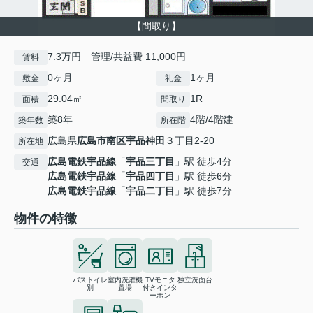
【間取り】
7.3万円 管理/共益費 11,000円
賃料
0ヶ月
1ヶ月
敷金
礼金
29.04㎡
1R
面積
間取り
築8年
4階/4階建
築年数
所在階
広島県
広島市南区
宇品神田
３丁目2-20
所在地
広島電鉄宇品線
「
宇品三丁目
」駅 徒歩4分
交通
広島電鉄宇品線
「
宇品四丁目
」駅 徒歩6分
広島電鉄宇品線
「
宇品二丁目
」駅 徒歩7分
物件の特徴
バストイレ
室内洗濯機
TVモニタ
独立洗面台
別
置場
付きインタ
ーホン