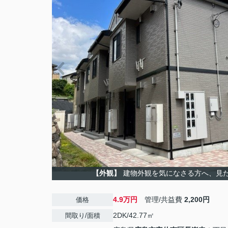
【外観】
建物外観を気になさる方へ、見
4.9万円
管理/共益費
2,200円
価格
2DK/42.77㎡
間取り/面積