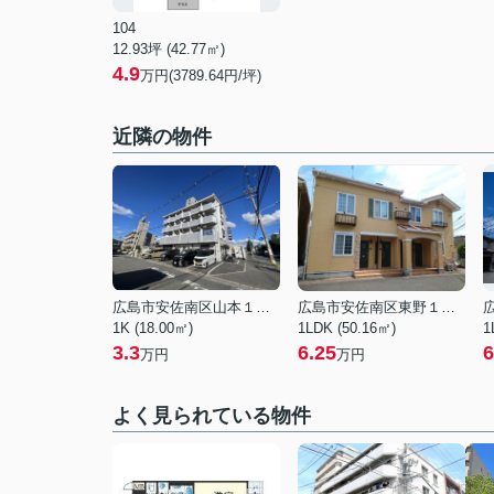
104
12.93坪 (42.77㎡)
4.9
万円(3789.64円/坪)
近隣の物件
広島市安佐南区山本１丁目
広島市安佐南区東野１丁目
1K (18.00㎡)
1LDK (50.16㎡)
1
3.3
6.25
6
万円
万円
よく見られている物件