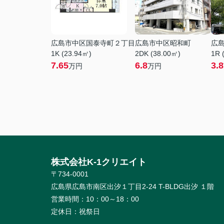
広島市中区国泰寺町２丁目
広島市中区昭和町
広
1K (23.94㎡)
2DK (38.00㎡)
1R 
7.65
6.8
3.8
万円
万円
株式会社K-1クリエイト
〒734-0001
広島県広島市南区出汐１丁目2-24 T-BLDG出汐 １階
営業時間：
10：00～18：00
定休日：
祝祭日