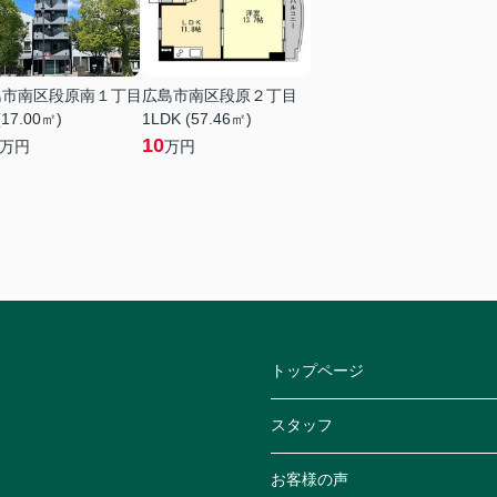
島市南区段原南１丁目
広島市南区段原２丁目
(17.00㎡)
1LDK (57.46㎡)
10
万円
万円
トップページ
スタッフ
お客様の声