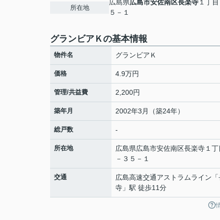
広島県
広島市安佐南区
長楽寺
１丁目
所在地
５－１
グランビアＫの基本情報
物件名
グランビアＫ
価格
4.9万円
管理/共益費
2,200円
築年月
2002年3月（築24年）
総戸数
-
所在地
広島県
広島市安佐南区
長楽寺
１丁
－３５－１
交通
広島高速交通アストラムライン
「
寺
」駅 徒歩11分