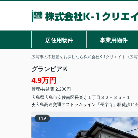
居住用物件
事業用物件
広島市の不動産をお探しなら株式会社K-1クリエイト
広島
グランビアＫ
4.9万円
管理/共益費 2,200円
広島県
広島市安佐南区
長楽寺
１丁目３２－３５－１
広島高速交通アストラムライン「長楽寺」駅徒歩11
1
/
19