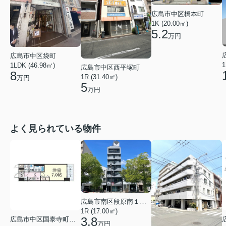
広島市中区橋本町
1K (20.00㎡)
5.2
万円
広島市中区袋町
1
1LDK (46.98㎡)
広島市中区西平塚町
8
1R (31.40㎡)
万円
5
万円
よく見られている物件
広島市南区段原南１丁目
1R (17.00㎡)
3.8
広島市中区国泰寺町２丁目
万円