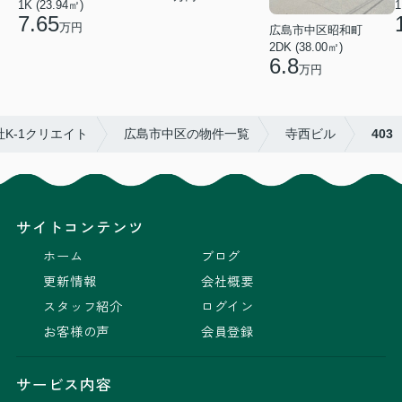
1K (23.94㎡)
1
7.65
万円
広島市中区昭和町
2DK (38.00㎡)
6.8
万円
K-1クリエイト
広島市中区の物件一覧
寺西ビル
403
サイトコンテンツ
ホーム
ブログ
更新情報
会社概要
スタッフ紹介
ログイン
お客様の声
会員登録
サービス内容