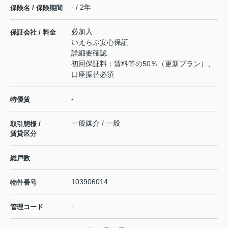
- / 2年
保険名 / 保険期間
必加入
保証会社 / 料金
いえらぶ安心保証
詳細要確認
初回保証料：賃料等の50％（更新プラン）、
口座振替必須
-
特優賃
一般媒介 / 一般
取引態様 /
賃貸区分
-
総戸数
103906014
物件番号
-
管理コード