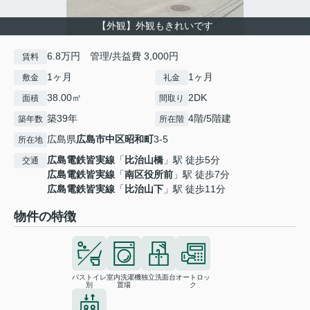
【外観】外観もきれいです
6.8万円 管理/共益費 3,000円
賃料
1ヶ月
1ヶ月
敷金
礼金
38.00㎡
2DK
面積
間取り
築39年
4階/5階建
築年数
所在階
広島県
広島市中区
昭和町
3-5
所在地
広島電鉄皆実線
「
比治山橋
」駅 徒歩5分
交通
広島電鉄皆実線
「
南区役所前
」駅 徒歩7分
広島電鉄皆実線
「
比治山下
」駅 徒歩11分
物件の特徴
バストイレ
室内洗濯機
独立洗面台
オートロッ
別
置場
ク