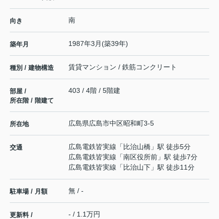
南
向き
1987年3月(築39年)
築年月
賃貸マンション / 鉄筋コンクリート
種別 / 建物構造
403 / 4階 / 5階建
部屋 /
所在階 / 階建て
広島県
広島市中区
昭和町
3-5
所在地
広島電鉄皆実線
「
比治山橋
」駅 徒歩5分
交通
広島電鉄皆実線
「
南区役所前
」駅 徒歩7分
広島電鉄皆実線
「
比治山下
」駅 徒歩11分
無 / -
駐車場 / 月額
- / 1.1万円
更新料 /