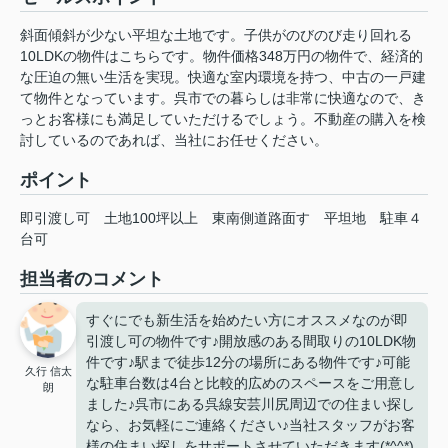
斜面傾斜が少ない平坦な土地です。子供がのびのび走り回れる
10LDKの物件はこちらです。物件価格348万円の物件で、経済的
な圧迫の無い生活を実現。快適な室内環境を持つ、中古の一戸建
て物件となっています。呉市での暮らしは非常に快適なので、き
っとお客様にも満足していただけるでしょう。不動産の購入を検
討しているのであれば、当社にお任せください。
ポイント
即引渡し可
土地100坪以上
東南側道路面す
平坦地
駐車４
台可
担当者のコメント
すぐにでも新生活を始めたい方にオススメなのが即
引渡し可の物件です♪開放感のある間取りの10LDK物
件です♪駅まで徒歩12分の場所にある物件です♪可能
久行 信太
な駐車台数は4台と比較的広めのスペースをご用意し
朗
ました♪呉市にある呉線安芸川尻周辺での住まい探し
なら、お気軽にご連絡ください♪当社スタッフがお客
様の住まい探しをサポートさせていただきます(*^^*)