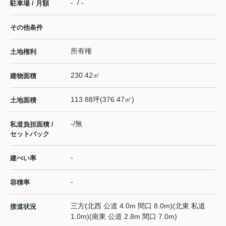
- / -
駐車場 / 月額
その他条件
所有権
土地権利
230.42㎡
建物面積
113.88坪(376.47㎡)
土地面積
-/無
私道負担面積 /
セットバック
-
建ぺい率
-
容積率
三方(北西 公道 4.0m 間口 8.0m)(北東 私道
接道状況
1.0m)(南東 公道 2.8m 間口 7.0m)