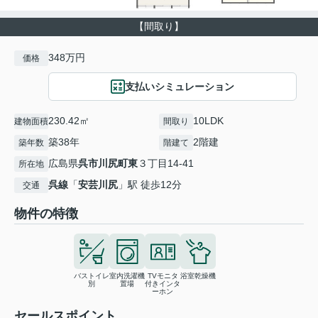
【間取り】
348万円
価格
支払いシミュレーション
230.42㎡
10LDK
建物面積
間取り
築38年
2階建
築年数
階建て
広島県
呉市
川尻町東
３丁目14-41
所在地
呉線
「
安芸川尻
」駅 徒歩12分
交通
物件の特徴
バストイレ
室内洗濯機
TVモニタ
浴室乾燥機
別
置場
付きインタ
ーホン
セールスポイント