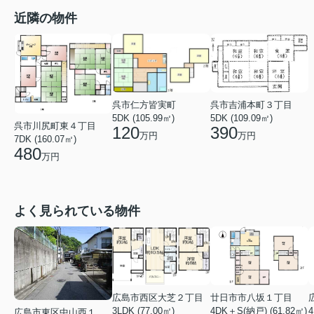
近隣の物件
呉市吉浦本町３丁目
呉市仁方皆実町
5DK (109.09㎡)
5DK (105.99㎡)
呉市川尻町東４丁目
390
120
万円
万円
7DK (160.07㎡)
480
万円
よく見られている物件
廿日市市八坂１丁目
広島市西区大芝２丁目
4
4DK＋S(納戸) (61.82㎡)
3LDK (77.00㎡)
広島市東区中山西１丁目