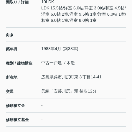
10LDK
間取り / 詳細
LDK 15.5帖
/
洋室 6.0帖
/
洋室 3.0帖
/
和室 4.5帖
/
洋室 6.0帖 2室
/
洋室 9.5帖 1室
/
洋室 8.0帖 1室
/
和室 6.0帖 1室
/
洋室 8.0帖 1室
-
向き
1988年4月 (築38年)
築年月
中古一戸建 / 木造
種別 / 建物構造
広島県
呉市
川尻町東
３丁目14-41
所在地
呉線
「
安芸川尻
」駅 徒歩12分
交通
-
修繕積立金
-
修繕積立基金