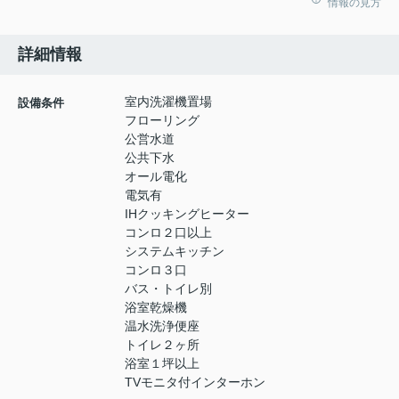
情報の見方
詳細情報
室内洗濯機置場
設備条件
フローリング
公営水道
公共下水
オール電化
電気有
IHクッキングヒーター
コンロ２口以上
システムキッチン
コンロ３口
バス・トイレ別
浴室乾燥機
温水洗浄便座
トイレ２ヶ所
浴室１坪以上
TVモニタ付インターホン