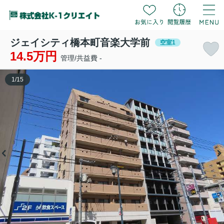
ジェイシティ橋本町音楽大学前
空室1
14.5万円
管理/共益費 -
1
/
15