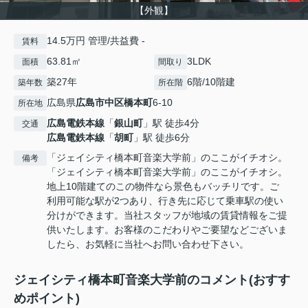
【外観】
14.5万円 管理/共益費 -
賃料
63.81㎡
3LDK
面積
間取り
築27年
6階/10階建
築年数
所在階
広島県
広島市中区
橋本町
6-10
所在地
広島電鉄本線
「
銀山町
」駅 徒歩4分
交通
広島電鉄本線
「
胡町
」駅 徒歩6分
「ジェイシティ橋本町音楽大学前」のここがイチオシ。
備考
「ジェイシティ橋本町音楽大学前」のここがイチオシ。
地上10階建てのこの物件なら景色もバッチリです。ご
利用可能な駅が2つあり、行き先に応じて乗車駅の使い
分けができます。当社スタッフが地域の賃貸情報をご提
供いたします。お客様のこだわりやご要望などございま
したら、お気軽に当社へお問い合わせ下さい。
ジェイシティ橋本町音楽大学前のコメント(おすす
めポイント)