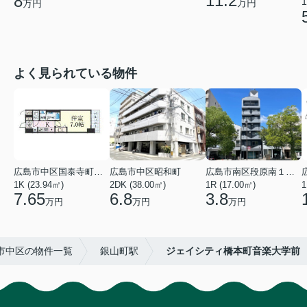
11.2
8
1
万円
万円
よく見られている物件
広島市中区国泰寺町２丁目
広島市中区昭和町
広島市南区段原南１丁目
1K (23.94㎡)
2DK (38.00㎡)
1R (17.00㎡)
1
7.65
6.8
3.8
万円
万円
万円
市中区の物件一覧
銀山町駅
ジェイシティ橋本町音楽大学前