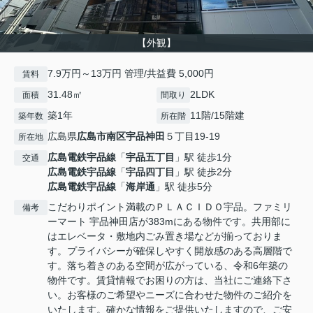
【外観】
7.9万円～13万円 管理/共益費 5,000円
賃料
31.48㎡
2LDK
面積
間取り
築1年
11階/15階建
築年数
所在階
広島県
広島市南区
宇品神田
５丁目19-19
所在地
広島電鉄宇品線
「
宇品五丁目
」駅 徒歩1分
交通
広島電鉄宇品線
「
宇品四丁目
」駅 徒歩2分
広島電鉄宇品線
「
海岸通
」駅 徒歩5分
こだわりポイント満載のＰＬＡＣＩＤＯ宇品。ファミリ
備考
ーマート 宇品神田店が383mにある物件です。共用部に
はエレベータ・敷地内ごみ置き場などが揃っておりま
す。プライバシーが確保しやすく開放感のある高層階で
す。落ち着きのある空間が広がっている、令和6年築の
物件です。賃貸情報でお困りの方は、当社にご連絡下さ
い。お客様のご希望やニーズに合わせた物件のご紹介を
いたします。確かな情報をご提供いたしますので、ご安