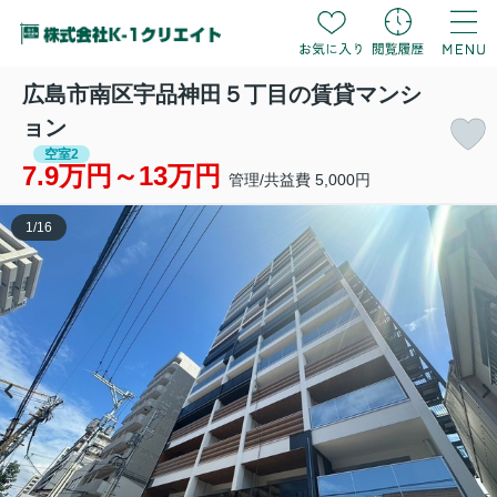
広島市南区宇品神田５丁目の賃貸マンシ
ョン
空室2
7.9万円～13万円
管理/共益費 5,000円
1
/
16