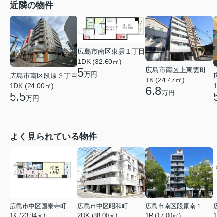
近隣の物件
広島市南区東雲１丁目
1DK (32.60㎡)
広島市南区上東雲町
5
万円
広島市南区段原３丁目
1K (24.47㎡)
1DK (24.00㎡)
1
6.8
万円
5.5
万円
よく見られている物件
広島市中区国泰寺町２丁目
広島市中区昭和町
広島市南区段原南１丁目
1K (23.94㎡)
2DK (38.00㎡)
1R (17.00㎡)
1