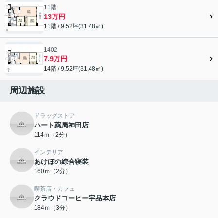
11階
13万円
11階 / 9.52坪(31.48㎡)
1402
7.9万円
14階 / 9.52坪(31.48㎡)
周辺施設
ドラッグストア
ハート薬局神田店
114ｍ（2分）
インテリア
あけぼの綜合寝装
160ｍ（2分）
喫茶店・カフェ
クラウドコーヒー宇品本店
184ｍ（3分）