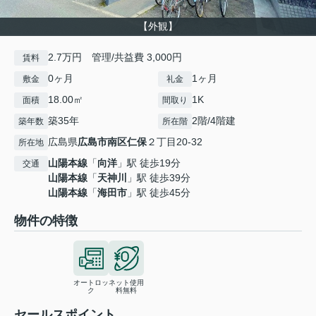
【外観】
2.7万円 管理/共益費 3,000円
賃料
0ヶ月
1ヶ月
敷金
礼金
18.00㎡
1K
面積
間取り
築35年
2階/4階建
築年数
所在階
広島県
広島市南区
仁保
２丁目20-32
所在地
山陽本線
「
向洋
」駅 徒歩19分
交通
山陽本線
「
天神川
」駅 徒歩39分
山陽本線
「
海田市
」駅 徒歩45分
物件の特徴
オートロッ
ネット使用
ク
料無料
セールスポイント