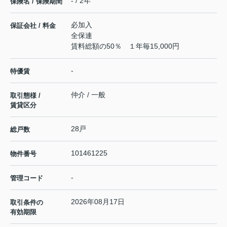
- / 2年
保険名 / 保険期間
必加入
保証会社 / 料金
全保連
賃料総額の50％ １年毎15,000円
-
特優賃
仲介 / 一般
取引態様 /
賃貸区分
28戸
総戸数
101461225
物件番号
-
管理コード
2026年08月17日
取引条件の
有効期限