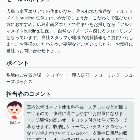
広島市南区エリアでの住まいなら、住み心地も快適な「アルティ
メイトbuilding.仁保」はいかがでしょうか。こだわりで選びたい
方におすすめ。広島市南区エリアで住まいをお探しなら「アルテ
ィメイトbuilding.仁保」。自然なイメージを感じるフローリング
となっています。当社スタッフが地域の賃貸情報をご提供いたし
ます。お客様のこだわりやご要望などございましたら、お気軽に
当社へお問い合わせ下さい。
ポイント
敷地内ごみ置き場
クロゼット
即入居可
フローリング
シュ
ーズボックス
担当者のコメント
室内設備はネット使用料不要・エアコンなどが揃っ
ているので、快適に過ごしやすいお部屋になりま
す。防犯性の高いオートロック付き物件で安心して
檜脇 M
暮らせます。収納はシューズボックス・クロゼット
などが備え付けられているので、衣類や日用品の収
納に重宝します。設備が整ったペット相談可のマン