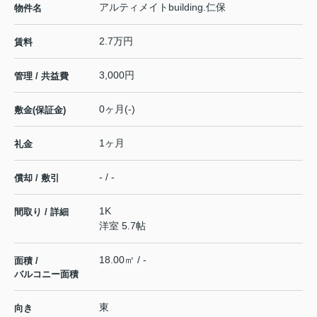
アルティメイトbuilding.仁保
物件名
2.7万円
賃料
3,000円
管理 / 共益費
0ヶ月(-)
敷金(保証金)
1ヶ月
礼金
- / -
償却 / 敷引
1K
間取り / 詳細
洋室 5.7帖
18.00㎡ / -
面積 /
バルコニー面積
東
向き