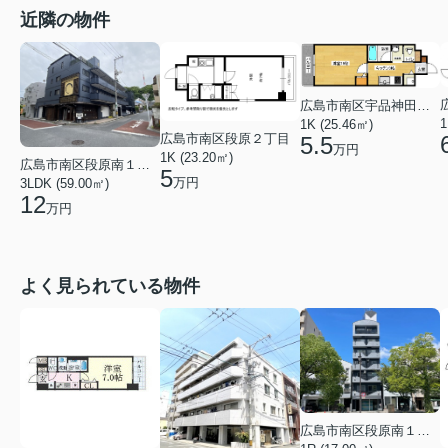
近隣の物件
広島市南区宇品神田１丁目
1
1K (25.46㎡)
広島市南区段原２丁目
5.5
万円
1K (23.20㎡)
広島市南区段原南１丁目
5
万円
3LDK (59.00㎡)
12
万円
よく見られている物件
広島市南区段原南１丁目