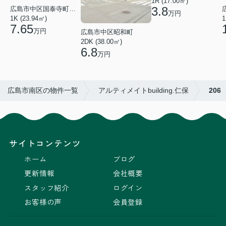
1R (17.00㎡)
3.8
広島市中区国泰寺町２丁目
万円
1K (23.94㎡)
1
7.65
万円
広島市中区昭和町
2DK (38.00㎡)
6.8
万円
広島市南区の物件一覧
アルティメイトbuilding.仁保
206
サイトコンテンツ
ホーム
ブログ
更新情報
会社概要
スタッフ紹介
ログイン
お客様の声
会員登録