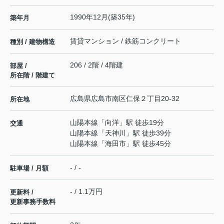
1990年12月(築35年)
築年月
賃貸マンション / 鉄筋コンクリート
種別 / 建物構造
206 / 2階 / 4階建
部屋 /
所在階 / 階建て
広島県
広島市南区
仁保
２丁目20-32
所在地
山陽本線
「
向洋
」駅 徒歩19分
交通
山陽本線
「
天神川
」駅 徒歩39分
山陽本線
「
海田市
」駅 徒歩45分
- / -
駐車場 / 月額
- / 1.1万円
更新料 /
更新事務手数料