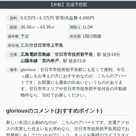
【外観】完成予想図
5.5万円～6.3万円 管理/共益費 4,000円
賃料
36.56㎡～43.35㎡
1LDK
面積
間取り
予定
1階/2階建
築年数
所在階
広島県
廿日市市
上平良
所在地
広島電鉄宮島線
「
廿日市市役所前平良
」駅 徒歩19分
交通
山陽本線
「
宮内串戸
」駅 徒歩21分
glorious：廿日市市役所前平良駅にも近くて便利。今引
備考
っ越しをお考えの方におすすめなのが、こちらのアパー
トです。お部屋にも運命の出会いというものがありま
す。廿日市市エリアや廿日市市役所前平良付近の不動産
物件なら、当社でお探しください。
gloriousのコメント(おすすめポイント)
新しい生活にお勧めなのが、こちらのアパートです。交通アクセ
スの充実した住まいをお求めなら、廿日市市役所前平良周辺でお
部屋探しをしてはいかがでしょう。きっとお客様のライフスタイ