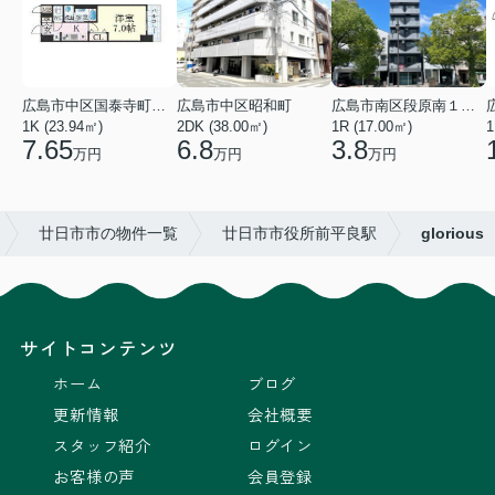
広島市中区国泰寺町２丁目
広島市中区昭和町
広島市南区段原南１丁目
1K (23.94㎡)
2DK (38.00㎡)
1R (17.00㎡)
1
7.65
6.8
3.8
万円
万円
万円
廿日市市の物件一覧
廿日市市役所前平良駅
glorious
サイトコンテンツ
ホーム
ブログ
更新情報
会社概要
スタッフ紹介
ログイン
お客様の声
会員登録