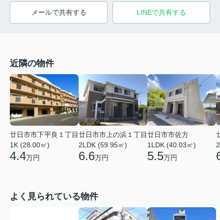
メールで共有する
LINEで共有する
近隣の物件
廿日市市下平良１丁目
廿日市市上の浜１丁目
廿日市市佐方
1K (28.00㎡)
2LDK (59.95㎡)
1LDK (40.03㎡)
2
4.4
6.6
5.5
万円
万円
万円
よく見られている物件