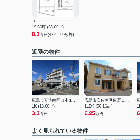
Ｂ
19.66坪 (65.00㎡)
8.3
万円(4221.77円/坪)
近隣の物件
広島市安佐南区山本１丁目
広島市安佐南区東野１丁目
1K (18.00㎡)
1LDK (50.16㎡)
1
3.3
6.25
6
万円
万円
よく見られている物件