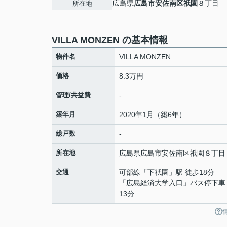
広島県
広島市安佐南区
祇園
８丁目
所在地
VILLA MONZEN の基本情報
物件名
VILLA MONZEN
価格
8.3万円
管理/共益費
-
築年月
2020年1月（築6年）
総戸数
-
所在地
広島県
広島市安佐南区
祇園
８丁目
交通
可部線
「
下祇園
」駅 徒歩18分
「広島経済大学入口」バス停下車
13分