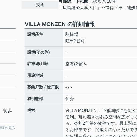
可部線
「
下祇園
」駅 徒歩18分
交通
「広島経済大学入口」バス停下車 徒歩1
VILLA MONZEN の詳細情報
設備条件
駐輪場
駐車2台可
設備(その他)
-
駐車場/月額
空有(2台)/-
用途地域
-
募集戸数 / 総戸数
- / -
取引態様
仲介
 徒歩
備考
VILLA MONZEN ：下祇園駅にも近
便利。落ち着きのある空間が広がっ
る、令和2年築の物件です。最上階に
情報の見方
るお部屋です。間取りのゆったりで
な生活を送ることができるタウンハ