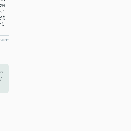
お探
下さ
た物
致し
の見方
で
な