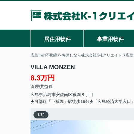
居住用物件
事業用物件
広島市の不動産をお探しなら株式会社K-1クリエイト
広島
VILLA MONZEN
8.3万円
管理/共益費 -
広島県
広島市安佐南区
祇園
８丁目
可部線「下祇園」駅徒歩18分
「広島経済大学入口
1
/
19