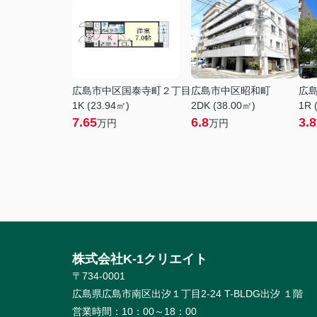
広島市中区国泰寺町２丁目
広島市中区昭和町
広
1K (23.94㎡)
2DK (38.00㎡)
1R 
7.65
6.8
3.8
万円
万円
株式会社K-1クリエイト
〒734-0001
広島県広島市南区出汐１丁目2-24 T-BLDG出汐 １階
営業時間：
10：00～18：00