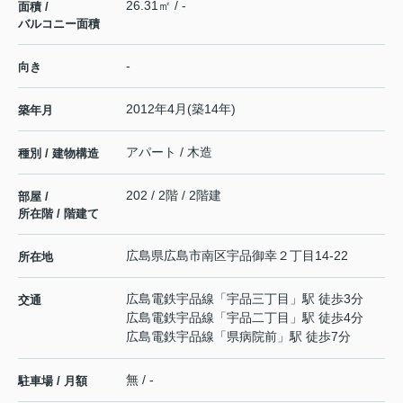
26.31㎡ / -
面積 /
バルコニー面積
-
向き
2012年4月(築14年)
築年月
アパート / 木造
種別 / 建物構造
202 / 2階 / 2階建
部屋 /
所在階 / 階建て
広島県
広島市南区
宇品御幸
２丁目14-22
所在地
広島電鉄宇品線
「
宇品三丁目
」駅 徒歩3分
交通
広島電鉄宇品線
「
宇品二丁目
」駅 徒歩4分
広島電鉄宇品線
「
県病院前
」駅 徒歩7分
無 / -
駐車場 / 月額