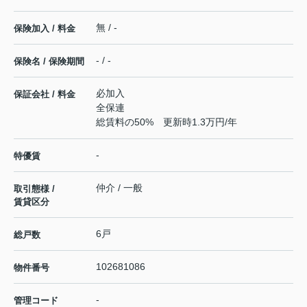
無 / -
保険加入 / 料金
- / -
保険名 / 保険期間
必加入
保証会社 / 料金
全保連
総賃料の50% 更新時1.3万円/年
-
特優賃
仲介 / 一般
取引態様 /
賃貸区分
6戸
総戸数
102681086
物件番号
-
管理コード