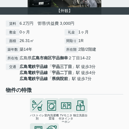
【外観】
6.2万円 管理/共益費 3,000円
賃料
0ヶ月
1ヶ月
敷金
礼金
26.31㎡
1R
面積
間取り
築14年
2階/2階建
築年数
所在階
広島県
広島市南区
宇品御幸
２丁目14-22
所在地
広島電鉄宇品線
「
宇品三丁目
」駅 徒歩3分
交通
広島電鉄宇品線
「
宇品二丁目
」駅 徒歩4分
広島電鉄宇品線
「
県病院前
」駅 徒歩7分
物件の特徴
バストイレ
室内洗濯機
TVモニタ
独立洗面台
別
置場
付きインタ
ーホン