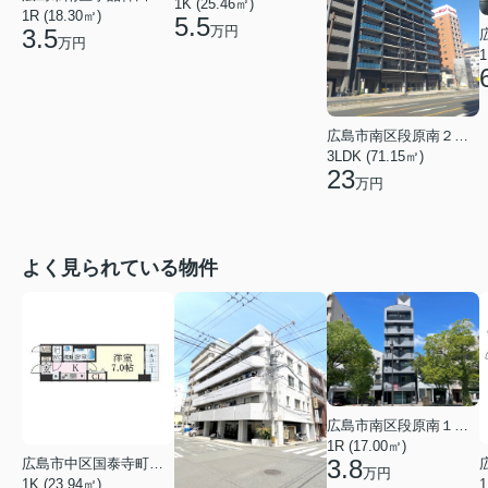
1K (25.46㎡)
1R (18.30㎡)
5.5
万円
3.5
万円
1
広島市南区段原南２丁目
3LDK (71.15㎡)
23
万円
よく見られている物件
広島市南区段原南１丁目
1R (17.00㎡)
3.8
広島市中区国泰寺町２丁目
万円
1K (23.94㎡)
1