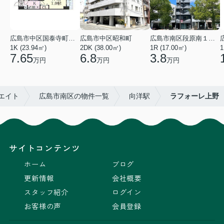
広島市中区国泰寺町２丁目
広島市中区昭和町
広島市南区段原南１丁目
1K (23.94㎡)
2DK (38.00㎡)
1R (17.00㎡)
1
7.65
6.8
3.8
万円
万円
万円
エイト
広島市南区の物件一覧
向洋駅
ラフォーレ上野
サイトコンテンツ
ホーム
ブログ
更新情報
会社概要
スタッフ紹介
ログイン
お客様の声
会員登録