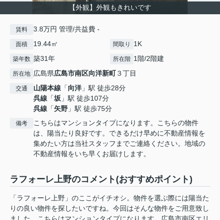
【外観】外観もきれいです
3.8万円 管理/共益費 -
賃料
19.44㎡
1K
面積
間取り
築31年
1階/2階建
築年数
所在階
広島県
広島市南区
向洋新町
３丁目
所在地
山陽本線
「
向洋
」駅 徒歩28分
交通
呉線
「
坂
」駅 徒歩107分
呉線
「
矢野
」駅 徒歩75分
こちらはマンションタイプになります。こちらの物件
備考
は、陽当たり良好です。できるだけ早めに不動産情報を
集めたい方は当社スタッフまでご連絡ください。地域の
不動産情報をいち早くお届けします。
ラフォーレ上野のコメント(おすすめポイント)
「ラフォーレ上野」のここがイチオシ。物件を選ぶ際には陽当た
りの良い物件を探したいですね。今回はそんな物件をご用意致し
ました。こちらはマンションタイプになります。広島市南区エリ