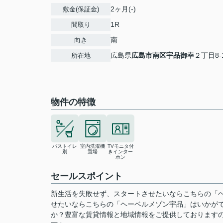
2ヶ月(-)
敷金(保証金)
1R
間取り
南
向き
広島県
広島市南区
宇品御幸
２丁目8-
所在地
物件の特徴
バストイレ
室内洗濯機
TVモニタ付
別
置場
きインター
ホン
セールスポイント
新生活を失敗せず、スタートさせたいならこちらの「
せたいならこちらの「ヘーベルメゾン宇品」はいかが
か？豊富な賃貸情報と地域情報をご提供しております