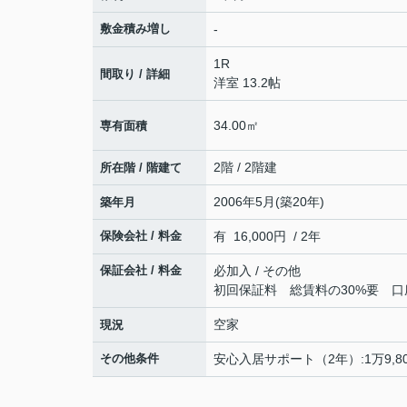
敷金積み増し
-
1R
間取り / 詳細
洋室 13.2帖
34.00㎡
専有面積
2階 / 2階建
所在階 / 階建て
2006年5月(築20年)
築年月
保険会社 / 料金
有 16,000円 / 2年
保証会社 / 料金
必加入 / その他
初回保証料 総賃料の30%要 口座
空家
現況
その他条件
安心入居サポート（2年）:1万9,8