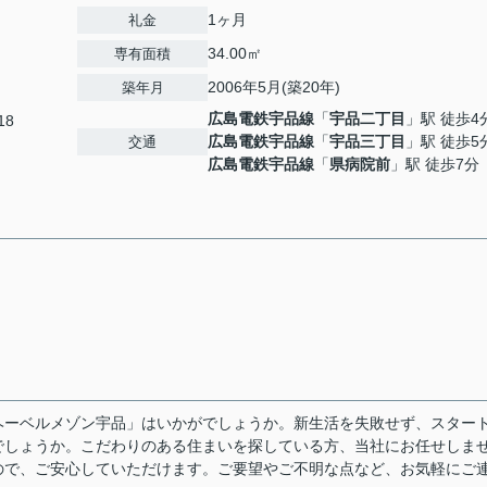
1ヶ月
礼金
34.00㎡
専有面積
2006年5月(築20年)
築年月
広島電鉄宇品線
「
宇品二丁目
」駅 徒歩4
18
広島電鉄宇品線
「
宇品三丁目
」駅 徒歩5
交通
広島電鉄宇品線
「
県病院前
」駅 徒歩7分
ヘーベルメゾン宇品」はいかがでしょうか。新生活を失敗せず、スター
でしょうか。こだわりのある住まいを探している方、当社にお任せしま
ので、ご安心していただけます。ご要望やご不明な点など、お気軽にご