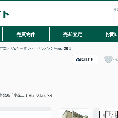
営
売買物件
売却査定
お問
ヘーベルメゾン宇品
20１
市南区の物件一覧
印刷する
お気
宇品線「宇品三丁目」駅徒歩5分