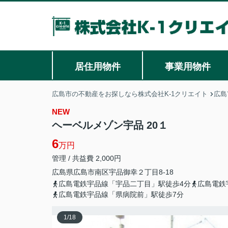
居住用物件
事業用物件
広島市の不動産をお探しなら株式会社K-1クリエイト
広島
NEW
ヘーベルメゾン宇品 20１
6
万円
管理 / 共益費 2,000円
広島県
広島市南区
宇品御幸
２丁目8-18
広島電鉄宇品線「宇品二丁目」駅徒歩4分
広島電鉄
広島電鉄宇品線「県病院前」駅徒歩7分
1
/
18