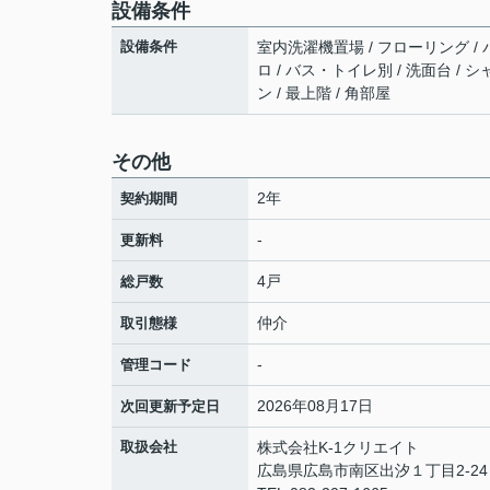
設備条件
設備条件
室内洗濯機置場 / フローリング / バ
ロ / バス・トイレ別 / 洗面台 / シ
ン / 最上階 / 角部屋
その他
2年
契約期間
-
更新料
4戸
総戸数
仲介
取引態様
-
管理コード
2026年08月17日
次回更新予定日
取扱会社
株式会社K-1クリエイト
広島県広島市南区出汐１丁目2-24 