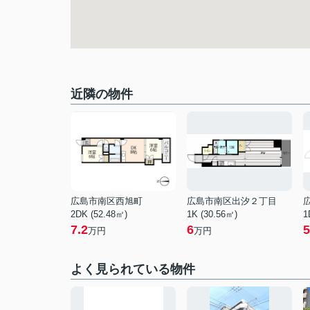
近隣の物件
広島市南区西旭町
広島市南区出汐２丁目
2DK (52.48㎡)
1K (30.56㎡)
1
7.2
6
5
万円
万円
よく見られている物件