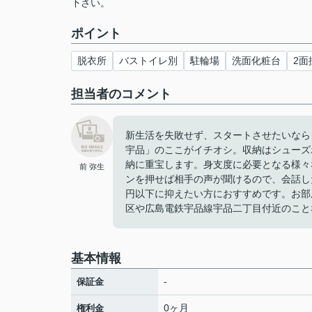
下さい。
ポイント
脱衣所
バストイレ別
駐輪場
洗面化粧台
2面
担当者のコメント
新生活を失敗せず、スタートさせたいなら
宇品」のここがイチオシ。収納はシューズ
納に重宝します。身支度に必要となる様々
前 弥生
ンを押せば相手の声が聞けるので、会話し
円以下に抑えたい方におすすめです。お部
区や広島電鉄宇品線宇品二丁目付近のこと
基本情報
-
保証金
0ヶ月
権利金