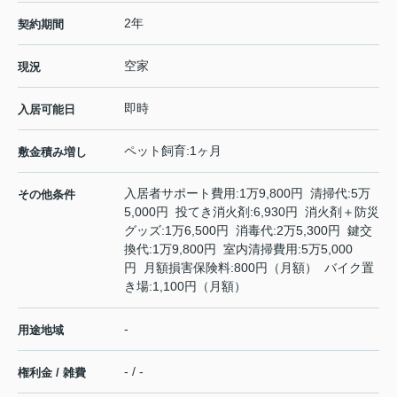
2年
契約期間
空家
現況
即時
入居可能日
ペット飼育:1ヶ月
敷金積み増し
入居者サポート費用:1万9,800円 清掃代:5万
その他条件
5,000円 投てき消火剤:6,930円 消火剤＋防災
グッズ:1万6,500円 消毒代:2万5,300円 鍵交
換代:1万9,800円 室内清掃費用:5万5,000
円 月額損害保険料:800円（月額） バイク置
き場:1,100円（月額）
-
用途地域
- / -
権利金 / 雑費