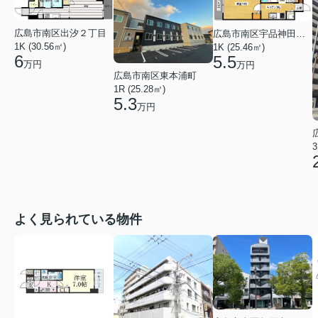
広島市南区出汐２丁目
広島市南区宇品神田１丁目
1K (30.56㎡)
1K (25.46㎡)
6
5.5
万円
万円
広島市南区東本浦町
1R (25.28㎡)
5.3
万円
3
よく見られている物件