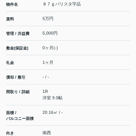
８７ｇバリスタ宇品
物件名
5万円
賃料
5,000円
管理 / 共益費
0ヶ月(-)
敷金(保証金)
1ヶ月
礼金
- / -
償却 / 敷引
1R
間取り / 詳細
洋室 9.0帖
20.16㎡ / -
面積 /
バルコニー面積
南西
向き