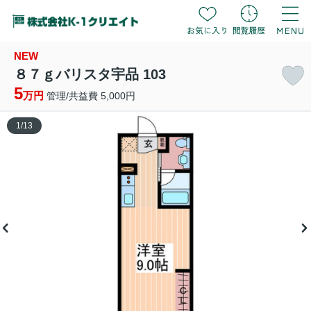
NEW
８７ｇバリスタ宇品 103
5
万円
管理/共益費 5,000円
1
/
13