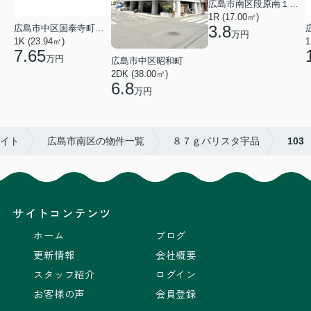
広島市南区段原南１丁目
1R (17.00㎡)
3.8
広島市中区国泰寺町２丁目
万円
1K (23.94㎡)
1
7.65
万円
広島市中区昭和町
2DK (38.00㎡)
6.8
万円
エイト
広島市南区の物件一覧
８７ｇバリスタ宇品
103
サイトコンテンツ
ホーム
ブログ
更新情報
会社概要
スタッフ紹介
ログイン
お客様の声
会員登録