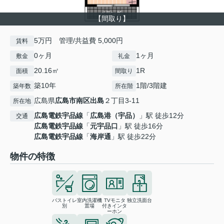
【間取り】
5万円 管理/共益費 5,000円
賃料
0ヶ月
1ヶ月
敷金
礼金
20.16㎡
1R
面積
間取り
築10年
1階/3階建
築年数
所在階
広島県
広島市南区
出島
２丁目3-11
所在地
広島電鉄宇品線
「
広島港（宇品）
」駅 徒歩12分
交通
広島電鉄宇品線
「
元宇品口
」駅 徒歩16分
広島電鉄宇品線
「
海岸通
」駅 徒歩22分
物件の特徴
バストイレ
室内洗濯機
TVモニタ
独立洗面台
別
置場
付きインタ
ーホン