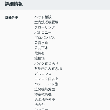
詳細情報
ペット相談
設備条件
室内洗濯機置場
フローリング
バルコニー
プロパンガス
公営水道
公共下水
電気有
駐輪場
バイク置場あり
敷地内ごみ置き場
ガスコンロ
コンロ２口以上
バス・トイレ別
追焚機能浴室
浴室乾燥機
温水洗浄便座
洗面台
シャワー