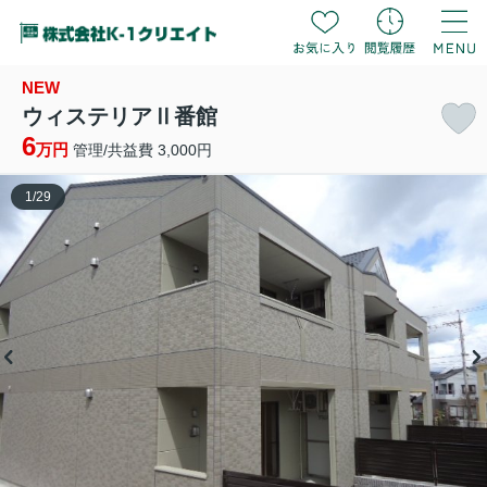
NEW
ウィステリアⅡ番館
6
万円
管理/共益費 3,000円
1
/
29