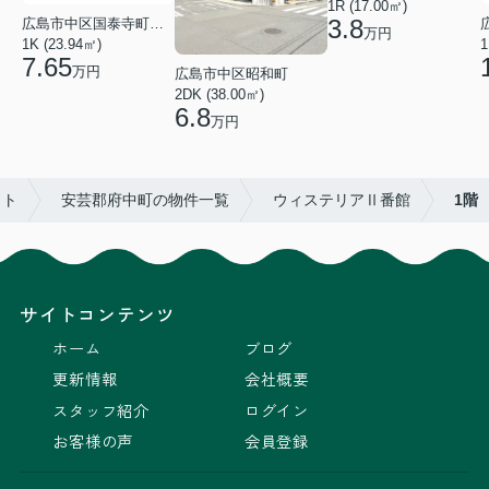
1R (17.00㎡)
3.8
広島市中区国泰寺町２丁目
万円
1K (23.94㎡)
1
7.65
万円
広島市中区昭和町
2DK (38.00㎡)
6.8
万円
イト
安芸郡府中町の物件一覧
ウィステリアⅡ番館
1階
サイトコンテンツ
ホーム
ブログ
更新情報
会社概要
スタッフ紹介
ログイン
お客様の声
会員登録