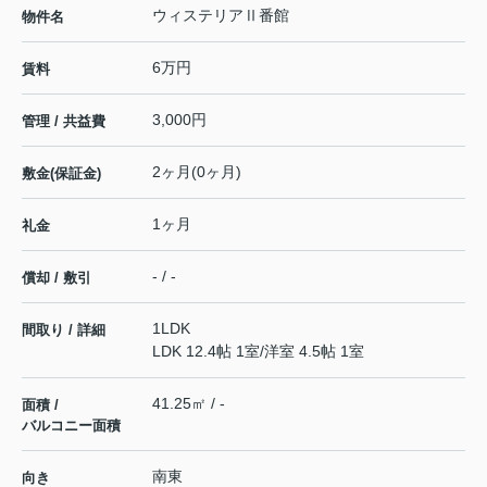
ウィステリアⅡ番館
物件名
6万円
賃料
3,000円
管理 / 共益費
2ヶ月(0ヶ月)
敷金(保証金)
1ヶ月
礼金
- / -
償却 / 敷引
1LDK
間取り / 詳細
LDK 12.4帖 1室
/
洋室 4.5帖 1室
41.25㎡ / -
面積 /
バルコニー面積
南東
向き