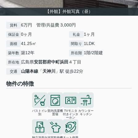
【外観】外観写真（昼）
6万円 管理/共益費 3,000円
賃料
0ヶ月
1ヶ月
保証金
礼金
41.25㎡
1LDK
面積
間取り
築12年
1階/2階建
築年数
所在階
広島県
安芸郡府中町
浜田
４丁目
所在地
山陽本線
「
天神川
」駅 徒歩22分
交通
物件の特徴
バストイレ
室内洗濯機
TVモニタ
カウンター
別
置場
付きインタ
キッチン
ーホン
独立洗面台
浴室乾燥機
ネット使用