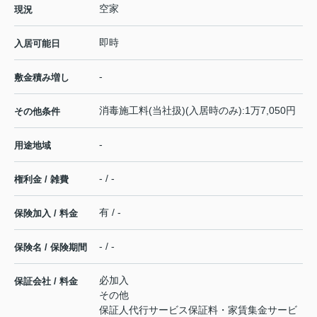
空家
現況
即時
入居可能日
-
敷金積み増し
消毒施工料(当社扱)(入居時のみ):1万7,050円
その他条件
-
用途地域
- / -
権利金 / 雑費
有 / -
保険加入 / 料金
- / -
保険名 / 保険期間
必加入
保証会社 / 料金
その他
保証人代行サービス保証料・家賃集金サービ