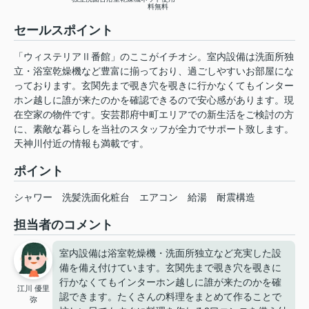
料無料
セールスポイント
「ウィステリアⅡ番館」のここがイチオシ。室内設備は洗面所独
立・浴室乾燥機など豊富に揃っており、過ごしやすいお部屋にな
っております。玄関先まで覗き穴を覗きに行かなくてもインター
ホン越しに誰が来たのかを確認できるので安心感があります。現
在空家の物件です。安芸郡府中町エリアでの新生活をご検討の方
に、素敵な暮らしを当社のスタッフが全力でサポート致します。
天神川付近の情報も満載です。
ポイント
シャワー
洗髪洗面化粧台
エアコン
給湯
耐震構造
担当者のコメント
室内設備は浴室乾燥機・洗面所独立など充実した設
備を備え付けています。玄関先まで覗き穴を覗きに
行かなくてもインターホン越しに誰が来たのかを確
江川 優里
認できます。たくさんの料理をまとめて作ることで
弥