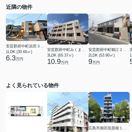
近隣の物件
安芸郡府中町浜田３丁目
安芸郡府中町みくまり３丁目
安芸郡府中町鶴江２丁目
1LDK (30.66㎡)
3LDK (65.37㎡)
2LDK (53.90㎡)
1
6.3
万円
10.9
9
万円
万円
よく見られている物件
広島市南区段原南１丁目