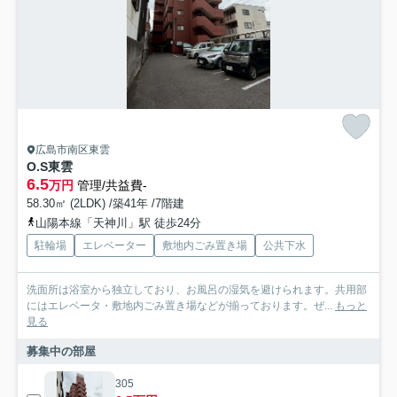
広島市南区東雲
O.S東雲
6.5
万円
管理/共益費-
58.30㎡ (2LDK) /築41年 /7階建
山陽本線「天神川」駅 徒歩24分
駐輪場
エレベーター
敷地内ごみ置き場
公共下水
洗面所は浴室から独立しており、お風呂の湿気を避けられます。共用部
にはエレベータ・敷地内ごみ置き場などが揃っております。ぜ...
もっと
見る
募集中の部屋
305