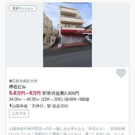
賃貸マンション
広島市南区大州
坪石ビル
5.6
6
万円～
万円
管理/共益費2,000円
34.00㎡～40.00㎡ (1DK～2DK) /築48年 /4階建
山陽本線「天神川」駅 徒歩10分
公共下水
山陽本線天神川周辺への引っ越しをお考えなら「坪石ビル」。室内設備
はバルコニー・洗面台など豊富に揃っており、過ごしやすいお...
もっと