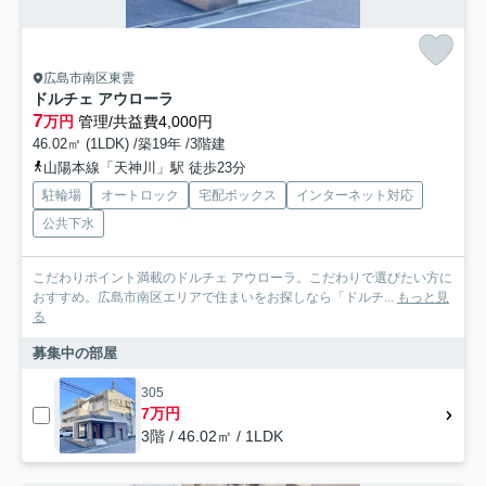
広島市南区東雲
ドルチェ アウローラ
7
万円
管理/共益費4,000円
46.02㎡ (1LDK) /築19年 /3階建
山陽本線「天神川」駅 徒歩23分
駐輪場
オートロック
宅配ボックス
インターネット対応
公共下水
こだわりポイント満載のドルチェ アウローラ。こだわりで選びたい方に
おすすめ。広島市南区エリアで住まいをお探しなら「ドルチ...
もっと見
る
募集中の部屋
305
7万円
3階 / 46.02㎡ / 1LDK