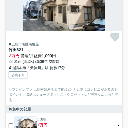
広島市南区南蟹屋
竹田821
7
万円
管理/共益費1,000円
83.01㎡ (3LDK) /築39年 /2階建
山陽本線「天神川」駅 徒歩17分
公共下水
セブンイレブン 広島南蟹屋店まで徒歩2分と近場にコンビニがあるのも
ポイント。収納はシューズボックス・クロゼットなど豊富な...
もっと見
る
募集中の部屋
1-2階
7万円