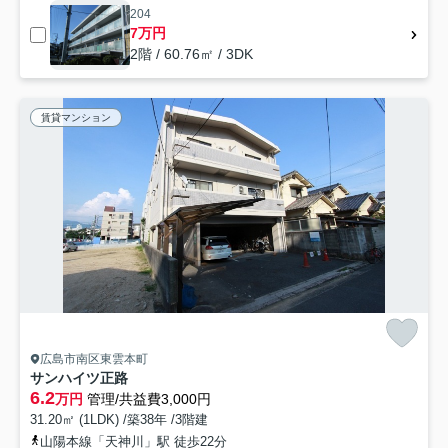
204
7万円
2階 / 60.76㎡ / 3DK
賃貸マンション
広島市南区東雲本町
サンハイツ正路
6.2
万円
管理/共益費3,000円
31.20㎡ (1LDK) /築38年 /3階建
山陽本線「天神川」駅 徒歩22分