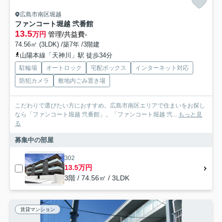
広島市南区堀越
ファンコート堀越 弐番館
13.5
万円
管理/共益費-
74.56㎡ (3LDK) /築7年 /3階建
山陽本線「天神川」駅 徒歩34分
駐輪場
オートロック
宅配ボックス
インターネット対応
防犯カメラ
敷地内ごみ置き場
こだわりで選びたい方におすすめ。広島市南区エリアで住まいをお探し
なら「ファンコート堀越 弐番館」。「ファンコート堀越 弐...
もっと見
る
募集中の部屋
302
13.5万円
3階 / 74.56㎡ / 3LDK
賃貸マンション