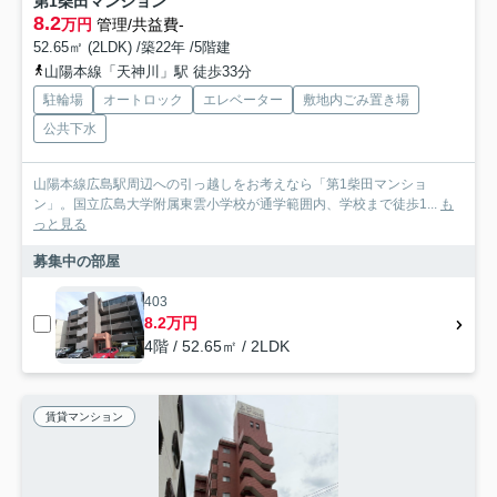
第1柴田マンション
8.2
万円
管理/共益費-
52.65㎡ (2LDK) /築22年 /5階建
山陽本線「天神川」駅 徒歩33分
駐輪場
オートロック
エレベーター
敷地内ごみ置き場
公共下水
山陽本線広島駅周辺への引っ越しをお考えなら「第1柴田マンショ
ン」。国立広島大学附属東雲小学校が通学範囲内、学校まで徒歩1...
も
っと見る
募集中の部屋
403
8.2万円
4階 / 52.65㎡ / 2LDK
賃貸マンション