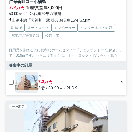
仁保新町コーポ福島
7.2
万円
管理/共益費3,000円
50.99㎡ (2LDK) /築29年 /7階建
山陽本線「天神川」駅 徒歩34分車15分 6.5km
駐輪場
オートロック
エレベーター
インターネット対応
敷地内ごみ置き場
公共下水
日用品を揃えるのに便利なホームセンター「ジュンテンドー 仁保店」ま
で、319mです。セキュリティ面は、オートロック・TV...
もっと見る
募集中の部屋
303
7.2万円
3階 / 50.99㎡ / 2LDK
一戸建て