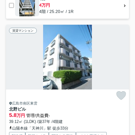
4万円
4階 / 25.20㎡ / 1R
賃貸マンション
広島市南区東雲
北野ビル
5.8
万円
管理/共益費-
39.12㎡ (1LDK) /築37年 /4階建
山陽本線「天神川」駅 徒歩33分