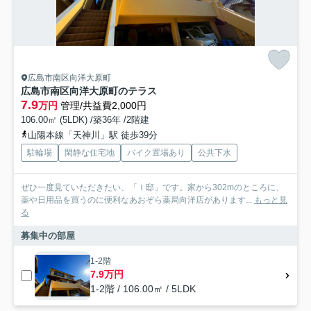
広島市南区向洋大原町
広島市南区向洋大原町のテラス
7.9
万円
管理/共益費2,000円
106.00㎡ (5LDK) /築36年 /2階建
山陽本線「天神川」駅 徒歩39分
駐輪場
閑静な住宅地
バイク置場あり
公共下水
ぜひ一度見ていただきたい、「Ｉ邸」です。家から302mのところに、
薬や日用品を買うのに便利なあおぞら薬局向洋店があります...
もっと見
る
募集中の部屋
1-2階
7.9万円
1-2階 / 106.00㎡ / 5LDK