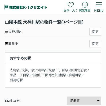
山陽本線 天神川駅の物件一覧(3ページ目)
天神川駅
変更
募集中
変更
おすすめの駅
広島駅
/
天神川駅
/
向洋駅
/
段原一丁目駅
/
県病院前駅
/
宇品二丁目駅
/
比治山下駅
/
比治山橋駅
/
的場町駅
/
稲荷町駅
132
棟
167
件