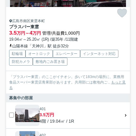
広島市南区東雲本町
プラスパー東雲
3.5
4
万円～
万円
管理/共益費1,000円
19.04㎡～25.20㎡ (1R) /築35年 /11階建
山陽本線「天神川」駅 徒歩32分
駐輪場
オートロック
エレベーター
インターネット対応
防犯カメラ
敷地内ごみ置き場
「プラスパー東雲」のここがイチオシ。歩いて183mの場所に、業務用
食品スーパー東雲店青果部があります。共用部には敷地内ご...
もっと見
る
募集中の部屋
401
3.5万円
4階 / 19.04㎡ / 1R
402