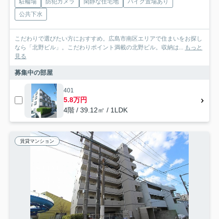
駐輪場
防犯カメラ
閑静な住宅地
バイク置場あり
公共下水
こだわりで選びたい方におすすめ。広島市南区エリアで住まいをお探し
なら「北野ビル」。こだわりポイント満載の北野ビル。収納は...
もっと
見る
募集中の部屋
401
5.8万円
4階 / 39.12㎡ / 1LDK
賃貸マンション