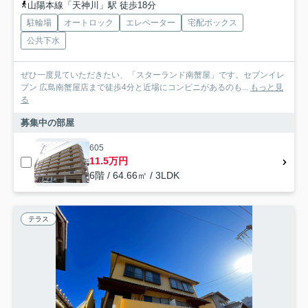
山陽本線「天神川」駅 徒歩18分
駐輪場
オートロック
エレベーター
宅配ボックス
公共下水
ぜひ一度見ていただきたい、「スターランド南蟹屋」です。セブンイレ
ブン 広島南蟹屋店まで徒歩4分と近場にコンビニがあるのも...
もっと見
る
募集中の部屋
605
11.5万円
6階 / 64.66㎡ / 3LDK
テラス