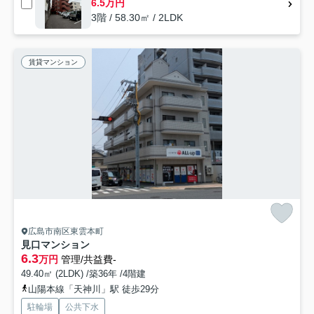
6.5万円
3階 / 58.30㎡ / 2LDK
賃貸マンション
広島市南区東雲本町
見口マンション
6.3
万円
管理/共益費-
49.40㎡ (2LDK) /築36年 /4階建
山陽本線「天神川」駅 徒歩29分
駐輪場
公共下水