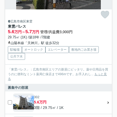
広島市南区東雲
東雲パレス
5.6
5.7
万円～
万円
管理/共益費3,000円
29.75㎡ (1K) /築18年 /7階建
山陽本線「天神川」駅 徒歩32分
駐輪場
オートロック
エレベーター
敷地内ごみ置き場
公共下水
「東雲パレス」：広島市南区エリアの新居にピッタリ。薬や日用品を買
うのに便利なミント薬局仁保店まで496mです。お手入れし...
もっと見
る
募集中の部屋
302
5.6万円
3階 / 29.75㎡ / 1K