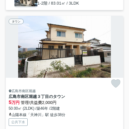
1-2階 / 83.01㎡ / 3LDK
タウン
広島市南区堀越
広島市南区堀越３丁目のタウン
5
万円
管理/共益費2,000円
50.00㎡ (2LDK) /築46年 /2階建
山陽本線「天神川」駅 徒歩38分
公共下水