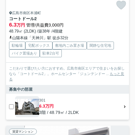
広島市南区本浦町
コートドール2
6.3
万円
管理/共益費3,000円
48.79㎡ (2LDK) /築38年 /4階建
山陽本線「天神川」駅 徒歩32分
駐輪場
宅配ボックス
敷地内ごみ置き場
閑静な住宅地
バイク置場あり
駐車2台可
こだわりで選びたい方におすすめ。広島市南区エリアで住まいをお探し
なら「コートドール2」。ホームセンター「ジュンテンドー ...
もっと見
る
募集中の部屋
301
6.3万円
3階 / 48.79㎡ / 2LDK
賃貸マンション