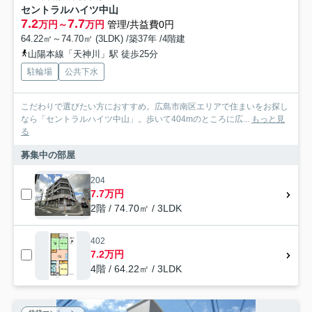
セントラルハイツ中山
7.2
7.7
万円～
万円
管理/共益費0円
64.22㎡～74.70㎡ (3LDK) /築37年 /4階建
山陽本線「天神川」駅 徒歩25分
駐輪場
公共下水
こだわりで選びたい方におすすめ。広島市南区エリアで住まいをお探し
なら「セントラルハイツ中山」。歩いて404mのところに広...
もっと見
る
募集中の部屋
204
7.7万円
2階 / 74.70㎡ / 3LDK
402
7.2万円
4階 / 64.22㎡ / 3LDK