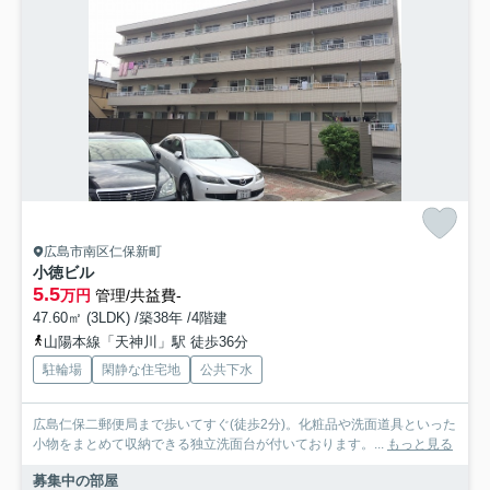
広島市南区仁保新町
小徳ビル
5.5
万円
管理/共益費-
47.60㎡ (3LDK) /築38年 /4階建
山陽本線「天神川」駅 徒歩36分
駐輪場
閑静な住宅地
公共下水
広島仁保二郵便局まで歩いてすぐ(徒歩2分)。化粧品や洗面道具といった
小物をまとめて収納できる独立洗面台が付いております。...
もっと見る
募集中の部屋