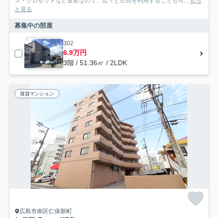
ス・クロゼットなど豊富なので、広々と空間を利用することも可...
もっ
と見る
募集中の部屋
302
6.9万円
3階 / 51.36㎡ / 2LDK
賃貸マンション
広島市南区仁保新町