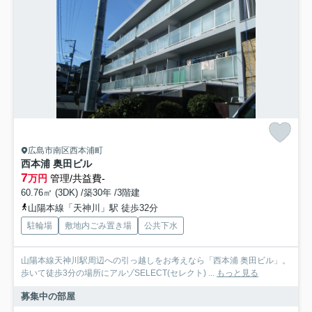
広島市南区西本浦町
西本浦 奥田ビル
7
万円
管理/共益費-
60.76㎡ (3DK) /築30年 /3階建
山陽本線「天神川」駅 徒歩32分
駐輪場
敷地内ごみ置き場
公共下水
山陽本線天神川駅周辺への引っ越しをお考えなら「西本浦 奥田ビル」。
歩いて徒歩3分の場所にアルゾSELECT(セレクト) ...
もっと見る
募集中の部屋