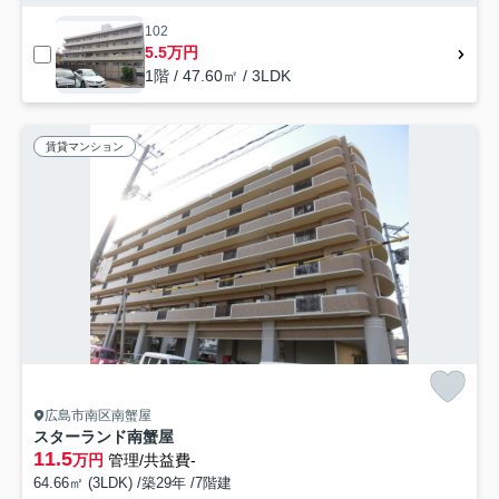
102
5.5万円
1階 / 47.60㎡ / 3LDK
賃貸マンション
広島市南区南蟹屋
スターランド南蟹屋
11.5
万円
管理/共益費-
64.66㎡ (3LDK) /築29年 /7階建