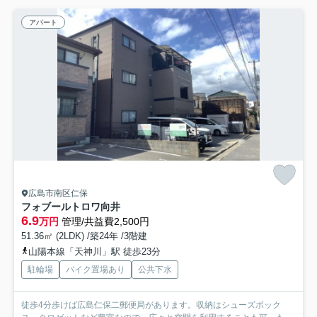
アパート
広島市南区仁保
フォブールトロワ向井
6.9
万円
管理/共益費2,500円
51.36㎡ (2LDK) /築24年 /3階建
山陽本線「天神川」駅 徒歩23分
駐輪場
バイク置場あり
公共下水
徒歩4分歩けば広島仁保二郵便局があります。収納はシューズボック