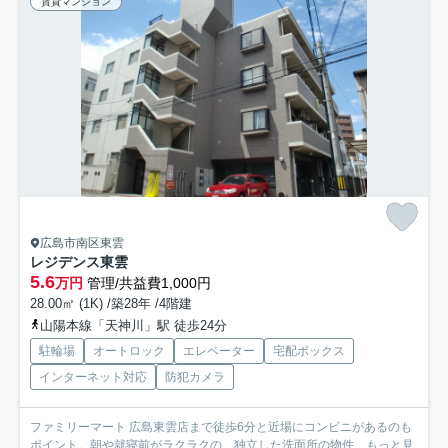
賃貸マンション
広島市南区東雲
レジデンス東雲
5.6
万円
管理/共益費1,000円
28.00㎡ (1K) /築28年 /4階建
山陽本線「天神川」駅 徒歩24分
駐輪場
オートロック
エレベーター
宅配ボックス
インターネット対応
防犯カメラ
ファミリーマート 広島東雲店まで徒歩6分と近場にコンビニがあるのも
ポイント。朝や就寝前がラクラクの、独立した洗面所の物件...
もっと見