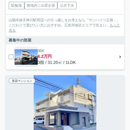
駐輪場
敷地内ごみ置き場
公共下水
山陽本線天神川駅周辺への引っ越しをお考えなら「サンハイツ正路」。
こだわりで選びたい方におすすめ。広島市南区エリアで住まい...
もっと
見る
募集中の部屋
304
6.2万円
3階 / 31.20㎡ / 1LDK
賃貸マンション