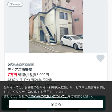
アパート
広島市南区南蟹屋
ディアス南蟹屋
7
万円
管理/共益費3,000円
43.62㎡ (1LDK) /築24年 /2階建
山陽本線「天神川」駅 徒歩22分
当サイトでは、お客様の当サイト利用状況把握、サービス向上検討を目的と
して、クッキー（Cookie）を使用しています。
光ファイバー
公共下水
詳しくは、当社の
「Cookieの取扱いについて」
をご確認ください。
閉じる
検索条件を変更
まとめてお問い合わせ
広島電鉄皆実線松川町駅周辺への引っ越しをお考えなら「ディアス南蟹
売却査定
来店予約
ログイン
会員登録
屋」。来訪者をモニターで確認できるTVインターホン付きで...
もっと見