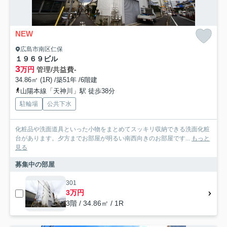
NEW
広島市南区仁保
１９６９ビル
3
万円
管理/共益費-
34.86㎡ (1R) /築51年 /6階建
山陽本線「天神川」駅 徒歩38分
駐輪場
公共下水
化粧品や洗面道具といった小物をまとめてスッキリ収納できる洗面化粧
台があります。夕方までお部屋が明るい南西向きのお部屋です...
もっと
見る
募集中の部屋
301
3万円
3階 / 34.86㎡ / 1R