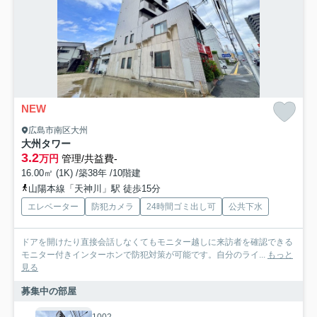
NEW
広島市南区大州
大州タワー
3.2
万円
管理/共益費-
16.00㎡ (1K) /築38年 /10階建
山陽本線「天神川」駅 徒歩15分
エレベーター
防犯カメラ
24時間ゴミ出し可
公共下水
ドアを開けたり直接会話しなくてもモニター越しに来訪者を確認できる
モニター付きインターホンで防犯対策が可能です。自分のライ...
もっと
見る
募集中の部屋