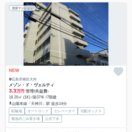
賃貸マンション
NEW
広島市南区大州
メゾン・ド・ヴェルティ
3.3
万円
管理/共益費-
18.20㎡ (1K) /築37年 /7階建
山陽本線「天神川」駅 徒歩14分
駐輪場
オートロック
エレベーター
宅配ボックス
敷地内ごみ置き場
公共下水