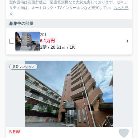
室内設備は洗面所独立・浴室乾燥機など大変充実しております。セキュ
リティ面は、オートロック・TVインターホンなど充実してい...
もっと見
る
募集中の部屋
201
6.1万円
2階 / 28.61㎡ / 1K
賃貸マンション
NEW