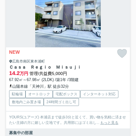
NEW
広島市南区東本浦町
Ｃａｓａ Ｒｅｇｉｏ Ｍｉｓｕｊｉ
14.2
万円
管理/共益費5,000円
67.92㎡～67.98㎡ (2LDK) /築1年 /3階建
山陽本線「天神川」駅 徒歩32分
駐輪場
オートロック
宅配ボックス
インターネット対応
敷地内ごみ置き場
24時間ゴミ出し可
YOURS(ユアーズ) 本浦店まで徒歩3分と近くて、買い物を気軽に済ませ
たい主婦の方に嬉しい立地です。共用部にはゴミ出し...
もっと見る
募集中の部屋