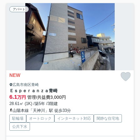
アパート
NEW
広島市南区青崎
Ｅｓｐｅｒａｎｚａ青崎
6.1
万円
管理/共益費3,000円
28.61㎡ (1K) /築5年 /3階建
山陽本線「天神川」駅 徒歩33分
駐輪場
オートロック
インターネット対応
閑静な住宅地
公共下水