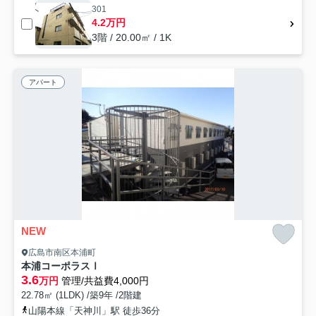
301
4.2万円
3階 / 20.00㎡ / 1K
アパート
NEW
広島市南区本浦町
本浦コーポラスⅠ
3.6
万円
管理/共益費4,000円
22.78㎡ (1LDK) /築9年 /2階建
山陽本線「天神川」駅 徒歩36分