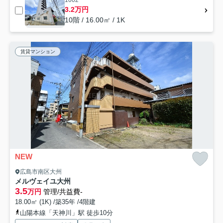
1002
3.2万円
10階 / 16.00㎡ / 1K
賃貸マンション
NEW
広島市南区大州
メルヴェイユ大州
3.5
万円
管理/共益費-
18.00㎡ (1K) /築35年 /4階建
山陽本線「天神川」駅 徒歩10分