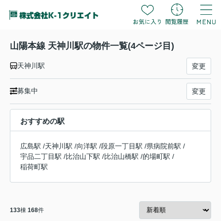
山陽本線 天神川駅の物件一覧(4ページ目)
天神川駅
変更
募集中
変更
おすすめの駅
広島駅
/
天神川駅
/
向洋駅
/
段原一丁目駅
/
県病院前駅
/
宇品二丁目駅
/
比治山下駅
/
比治山橋駅
/
的場町駅
/
稲荷町駅
133
棟
168
件