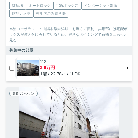
駐輪場
オートロック
宅配ボックス
インターネット対応
防犯カメラ
敷地内ごみ置き場
本浦コーポラスⅠ：山陽本線向洋駅にも近くて便利。共用部には宅配ボ
ックスが備え付けられているため、好きなタイミングで荷物を...
もっと
見る
募集中の部屋
112
3.6万円
1階 / 22.78㎡ / 1LDK
賃貸マンション