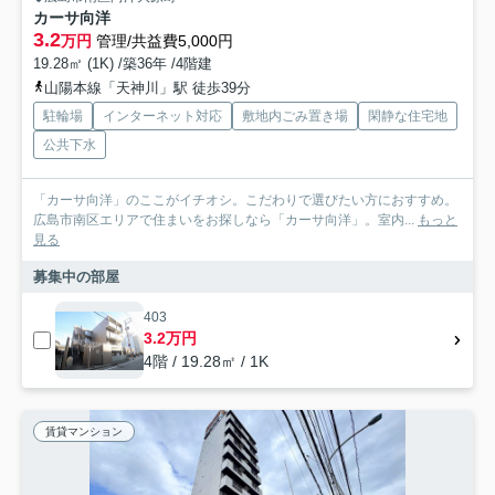
カーサ向洋
3.2
万円
管理/共益費5,000円
19.28㎡ (1K) /築36年 /4階建
山陽本線「天神川」駅 徒歩39分
駐輪場
インターネット対応
敷地内ごみ置き場
閑静な住宅地
公共下水
「カーサ向洋」のここがイチオシ。こだわりで選びたい方におすすめ。
広島市南区エリアで住まいをお探しなら「カーサ向洋」。室内...
もっと
見る
募集中の部屋
403
3.2万円
4階 / 19.28㎡ / 1K
賃貸マンション