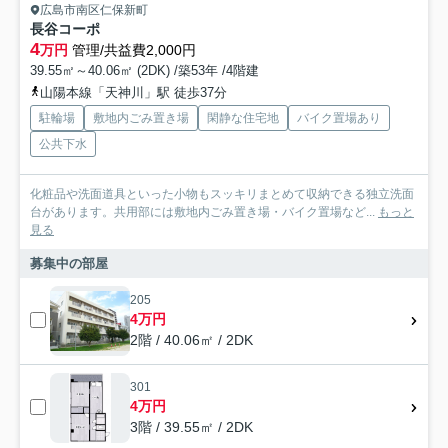
広島市南区仁保新町
長谷コーポ
4
万円
管理/共益費2,000円
39.55㎡～40.06㎡ (2DK) /築53年 /4階建
山陽本線「天神川」駅 徒歩37分
駐輪場
敷地内ごみ置き場
閑静な住宅地
バイク置場あり
公共下水
化粧品や洗面道具といった小物もスッキリまとめて収納できる独立洗面
台があります。共用部には敷地内ごみ置き場・バイク置場など...
もっと
見る
募集中の部屋
205
4万円
2階 / 40.06㎡ / 2DK
301
4万円
3階 / 39.55㎡ / 2DK