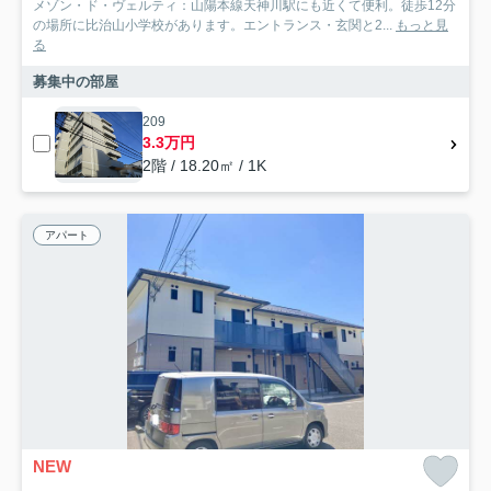
メゾン・ド・ヴェルティ：山陽本線天神川駅にも近くて便利。徒歩12分
の場所に比治山小学校があります。エントランス・玄関と2...
もっと見
る
募集中の部屋
209
3.3万円
2階 / 18.20㎡ / 1K
アパート
NEW