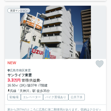
賃貸マンション
NEW
広島市南区東雲
サンライフ東雲
3.3
万円
管理/共益費-
16.50㎡ (1K) /築37年 /7階建
呉線「天神川」駅 徒歩35分
駐輪場
エレベーター
バイク置場あり
公共下水
家から267mのところに広島仁保二郵便局があります。収納はクロゼッ