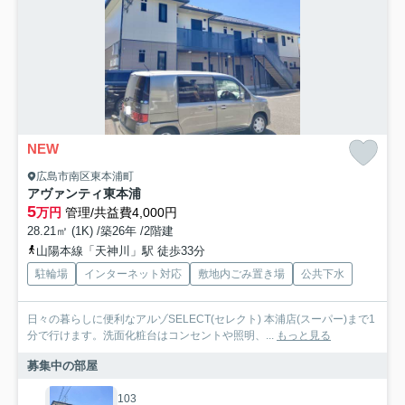
NEW
広島市南区東本浦町
アヴァンティ東本浦
5
万円
管理/共益費4,000円
28.21㎡ (1K) /築26年 /2階建
山陽本線「天神川」駅 徒歩33分
駐輪場
インターネット対応
敷地内ごみ置き場
公共下水
日々の暮らしに便利なアルゾSELECT(セレクト) 本浦店(スーパー)まで1
分で行けます。洗面化粧台はコンセントや照明、...
もっと見る
募集中の部屋
103