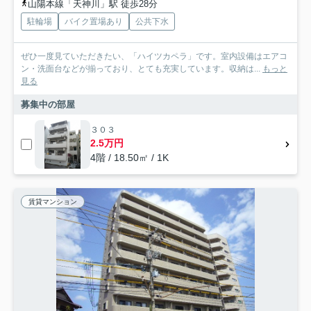
山陽本線「天神川」駅 徒歩28分
駐輪場
バイク置場あり
公共下水
ぜひ一度見ていただきたい、「ハイツカペラ」です。室内設備はエアコ
ン・洗面台などが揃っており、とても充実しています。収納は...
もっと
見る
募集中の部屋
３０３
2.5万円
4階 / 18.50㎡ / 1K
賃貸マンション