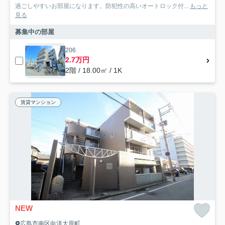
過ごしやすいお部屋になります。防犯性の高いオートロック付...
もっと
見る
募集中の部屋
206
2.7万円
2階 / 18.00㎡ / 1K
賃貸マンション
NEW
広島市南区向洋大原町