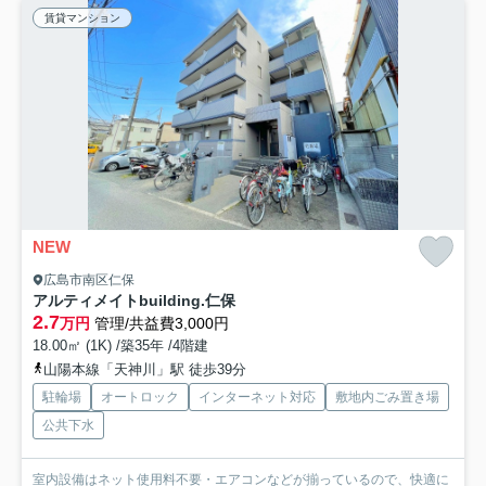
賃貸マンション
NEW
広島市南区仁保
アルティメイトbuilding.仁保
2.7
万円
管理/共益費3,000円
18.00㎡ (1K) /築35年 /4階建
山陽本線「天神川」駅 徒歩39分
駐輪場
オートロック
インターネット対応
敷地内ごみ置き場
公共下水
室内設備はネット使用料不要・エアコンなどが揃っているので、快適に