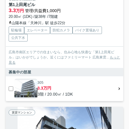
第1上田尾ビル
3.3
万円
管理/共益費1,000円
20.00㎡ (1DK) /築38年 /7階建
山陽本線「天神川」駅 徒歩22分
駐輪場
エレベーター
防犯カメラ
バイク置場あり
公共下水
広島市南区エリアでの住まいなら、住み心地も快適な「第1上田尾ビ
ル」はいかがでしょうか。近くにはファミリーマート 広島東雲...
もっと
見る
募集中の部屋
305
3.3万円
3階 / 20.00㎡ / 1DK
賃貸マンション