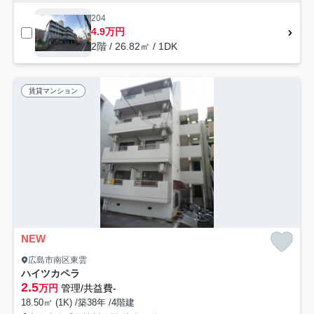
204
4.9万円
2階 / 26.82㎡ / 1DK
賃貸マンション
NEW
広島市南区東雲
ハイツカペラ
2.5
万円
管理/共益費-
18.50㎡ (1K) /築38年 /4階建