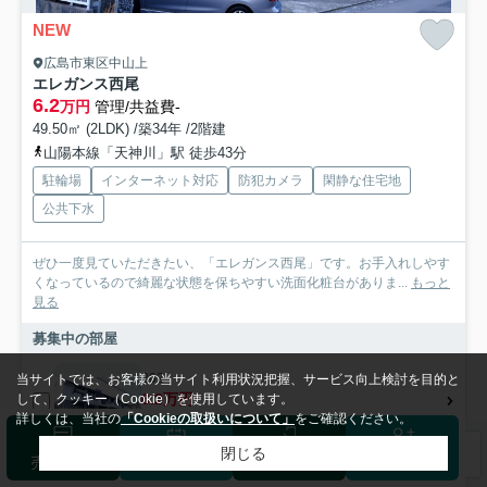
NEW
広島市東区中山上
エレガンス西尾
6.2
万円
管理/共益費-
49.50㎡ (2LDK) /築34年 /2階建
山陽本線「天神川」駅 徒歩43分
駐輪場
インターネット対応
防犯カメラ
閑静な住宅地
公共下水
ぜひ一度見ていただきたい、「エレガンス西尾」です。お手入れしやす
くなっているので綺麗な状態を保ちやすい洗面化粧台がありま...
もっと
見る
募集中の部屋
202
当サイトでは、お客様の当サイト利用状況把握、サービス向上検討を目的と
6.2万円
して、クッキー（Cookie）を使用しています。
詳しくは、当社の
「Cookieの取扱いについて」
をご確認ください。
2階 / 49.50㎡ / 2LDK
閉じる
検索条件を変更
まとめてお問い合わせ
売却査定
来店予約
ログイン
会員登録