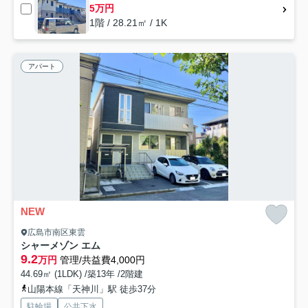
5万円
1階 / 28.21㎡ / 1K
アパート
NEW
広島市南区東雲
シャーメゾン エム
9.2
万円
管理/共益費4,000円
44.69㎡ (1LDK) /築13年 /2階建
山陽本線「天神川」駅 徒歩37分
駐輪場
公共下水