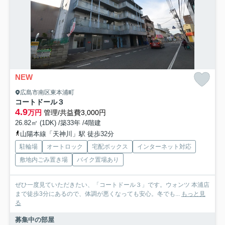
NEW
広島市南区東本浦町
コートドール３
4.9
万円
管理/共益費3,000円
26.82㎡ (1DK) /築33年 /4階建
山陽本線「天神川」駅 徒歩32分
駐輪場
オートロック
宅配ボックス
インターネット対応
敷地内ごみ置き場
バイク置場あり
ぜひ一度見ていただきたい、「コートドール３」です。ウォンツ 本浦店
まで徒歩3分にあるので、体調が悪くなっても安心。冬でも...
もっと見
る
募集中の部屋