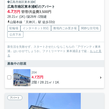
広島市南区東本浦町
広島市南区東本浦町のアパート
4.7
万円
管理/共益費3,500円
28.21㎡ (1K) /築26年 /2階建
山陽本線「天神川」駅 徒歩33分
駐輪場
インターネット対応
敷地内ごみ置き場
閑静な住宅地
公共下水
新生活を失敗せず、スタートさせたいならこちらの「アヴァンティ東本
浦」はいかがでしょうか。ファミリーマート 東本浦店まで徒...
もっと見
る
募集中の部屋
204
4.7万円
2階 / 28.21㎡ / 1K
アパート