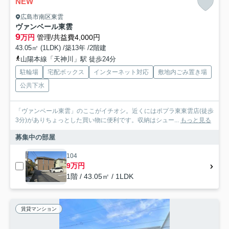
NEW
広島市南区東雲
ヴァンベール東雲
9
万円
管理/共益費4,000円
43.05㎡ (1LDK) /築13年 /2階建
山陽本線「天神川」駅 徒歩24分
駐輪場
宅配ボックス
インターネット対応
敷地内ごみ置き場
公共下水
「ヴァンベール東雲」のここがイチオシ。近くにはポプラ東東雲店(徒歩
3分)がありちょっとした買い物に便利です。収納はシュー...
もっと見る
募集中の部屋
104
9万円
1階 / 43.05㎡ / 1LDK
賃貸マンション