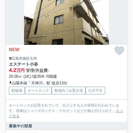
NEW
広島市南区大州
エステート小谷
4.2
万円
管理/共益費-
20.00㎡ (1K) /築35年 /5階建
山陽本線「天神川」駅 徒歩13分
駐輪場
オートロック
敷地内ごみ置き場
公共下水
オートロックが設置されていて、出入りする人の管理が行われていま
す。収納はシューズボックス・クロゼットなどが備え付けられて...
もっ
と見る
募集中の部屋