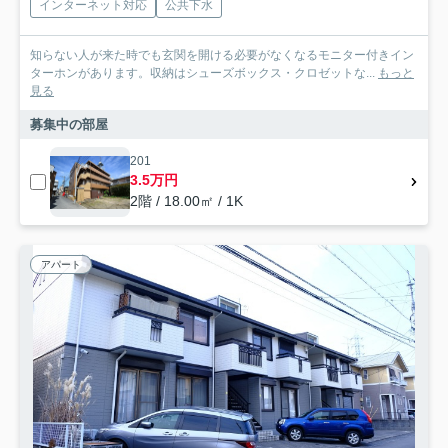
インターネット対応
公共下水
知らない人が来た時でも玄関を開ける必要がなくなるモニター付きイン
ターホンがあります。収納はシューズボックス・クロゼットな...
もっと
見る
募集中の部屋
201
3.5万円
2階 / 18.00㎡ / 1K
アパート