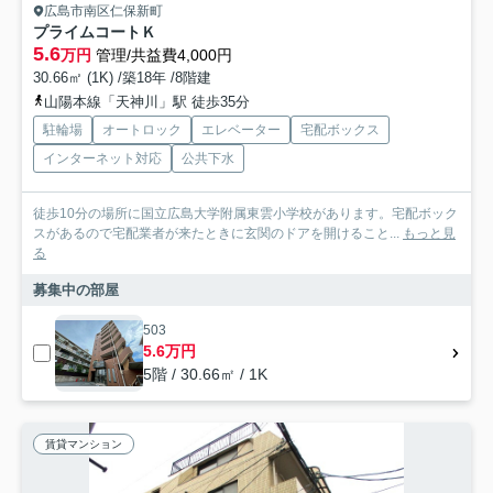
広島市南区仁保新町
プライムコートＫ
5.6
万円
管理/共益費4,000円
30.66㎡ (1K) /築18年 /8階建
山陽本線「天神川」駅 徒歩35分
駐輪場
オートロック
エレベーター
宅配ボックス
インターネット対応
公共下水
徒歩10分の場所に国立広島大学附属東雲小学校があります。宅配ボック
スがあるので宅配業者が来たときに玄関のドアを開けること...
もっと見
る
募集中の部屋
503
5.6万円
5階 / 30.66㎡ / 1K
賃貸マンション