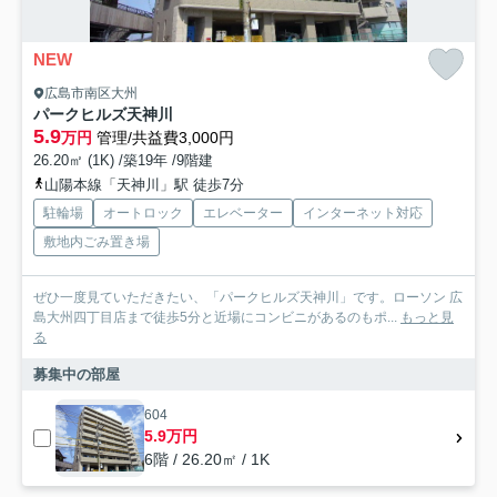
NEW
広島市南区大州
パークヒルズ天神川
5.9
万円
管理/共益費3,000円
26.20㎡ (1K) /築19年 /9階建
山陽本線「天神川」駅 徒歩7分
駐輪場
オートロック
エレベーター
インターネット対応
敷地内ごみ置き場
ぜひ一度見ていただきたい、「パークヒルズ天神川」です。ローソン 広
島大州四丁目店まで徒歩5分と近場にコンビニがあるのもポ...
もっと見
る
募集中の部屋
604
5.9万円
6階 / 26.20㎡ / 1K