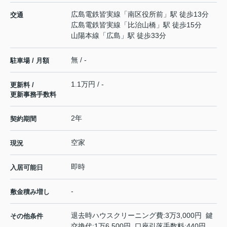
広島電鉄皆実線
「
南区役所前
」駅 徒歩13分
交通
広島電鉄皆実線
「
比治山橋
」駅 徒歩15分
山陽本線
「
広島
」駅 徒歩33分
無 / -
駐車場 / 月額
1.1万円 / -
更新料 /
更新事務手数料
2年
契約期間
空家
現況
即時
入居可能日
-
敷金積み増し
退去時ハウスクリーニング費:3万3,000円 鍵
その他条件
交換代:1万6,500円 口座引落手数料:440円