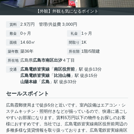
【外観】外観も気になるポイント
2.9万円 管理/共益費 3,000円
賃料
0ヶ月
1ヶ月
敷金
礼金
14.60㎡
1K
面積
間取り
築36年
1階/5階建
築年数
所在階
広島県
広島市南区
出汐
４丁目
所在地
広島電鉄皆実線
「
南区役所前
」駅 徒歩13分
交通
広島電鉄皆実線
「
比治山橋
」駅 徒歩15分
山陽本線
「
広島
」駅 徒歩33分
セールスポイント
広島霞郵便局まで徒歩5分と近いです。室内設備はエアコン・シ
ステムキッチン・照明付きなどが揃っているので、快適に過ごし
やすいお部屋になります。賃料5万円以下の物件をお探しのお客
様におすすめです。当社では、広島電鉄皆実線南区役所前周辺の
多種多様な賃貸情報を取り扱っております。広島電鉄皆実線南区