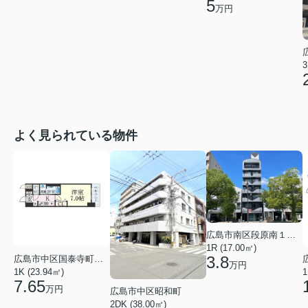
5
万円
3
よく見られている物件
広島市南区段原南１丁目
1R (17.00㎡)
3.8
広島市中区国泰寺町２丁目
万円
1K (23.94㎡)
1
7.65
万円
広島市中区昭和町
2DK (38.00㎡)