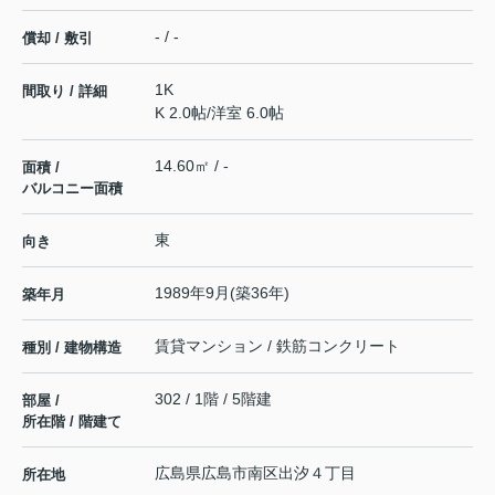
- / -
償却 / 敷引
1K
間取り / 詳細
K 2.0帖
/
洋室 6.0帖
14.60㎡ / -
面積 /
バルコニー面積
東
向き
1989年9月(築36年)
築年月
賃貸マンション / 鉄筋コンクリート
種別 / 建物構造
302 / 1階 / 5階建
部屋 /
所在階 / 階建て
広島県
広島市南区
出汐
４丁目
所在地