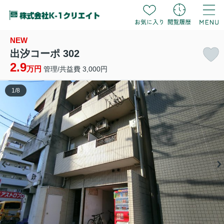
NEW
出汐コーポ 302
2.9
万円
管理/共益費 3,000円
1
/
8