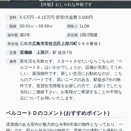
【外観】おしゃれな外観です
5.5万円～6.15万円 管理/共益費 3,500円
賃料
50.01㎡～59.58㎡
1LDK
面積
間取り
築2年
1階/2階建
築年数
所在階
広島県
広島市安佐北区
上深川町
９８９番地１
所在地
芸備線
「
上深川
」駅 徒歩7分
交通
新生活を失敗せず、スタートさせたいならこちらの「ベ
備考
ルコートＤ」はいかがでしょうか。設備が充実してうれ
しい、築浅物件です。新しい生活にお勧めなのが、こち
らのアパートです。高いニーズのある、駅徒歩7分の物
件です。賃貸住宅情報をお探しの方で、お困りでしたら
当社にご連絡下さい。お客様がご希望することや不明な
点についてお伺いいたします。
ベルコートＤのコメント(おすすめポイント)
清潔感のある室内が魅力的な令和6年築の物件となっており、一
押しです。駅から徒歩7分の物件で、電車での通勤にも便利な立