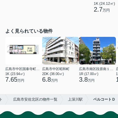
1K (24.12㎡)
2.7
万円
よく見られている物件
広島市中区国泰寺町２丁目
広島市中区昭和町
広島市南区段原南１丁目
1K (23.94㎡)
2DK (38.00㎡)
1R (17.00㎡)
1
7.65
6.8
3.8
万円
万円
万円
ト
広島市安佐北区の物件一覧
上深川駅
ベルコートＤ