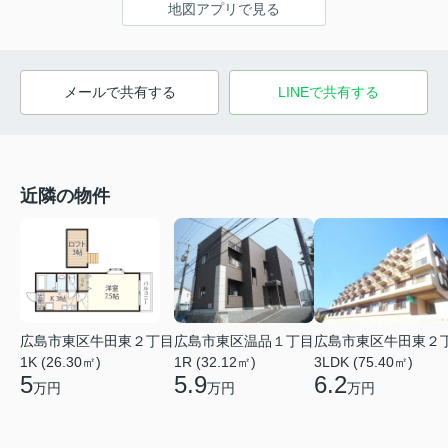
地図アプリで見る
メールで共有する
LINEで共有する
近隣の物件
広島市東区牛田東２丁目
広島市東区温品１丁目
広島市東区牛田東２
1K (26.30㎡)
1R (32.12㎡)
3LDK (75.40㎡)
5
5.9
6.2
万円
万円
万円