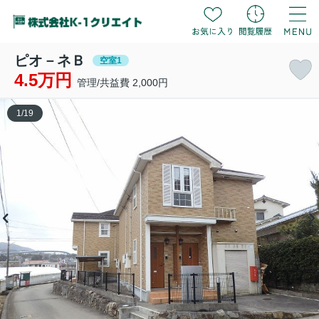
ピオ－ネＢ
空室1
4.5万円
管理/共益費 2,000円
1
/
19