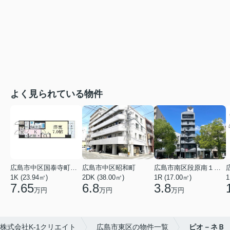
よく見られている物件
広島市中区国泰寺町２丁目
広島市中区昭和町
広島市南区段原南１丁目
1K (23.94㎡)
2DK (38.00㎡)
1R (17.00㎡)
1
7.65
6.8
3.8
万円
万円
万円
株式会社K-1クリエイト
広島市東区の物件一覧
ピオ－ネＢ