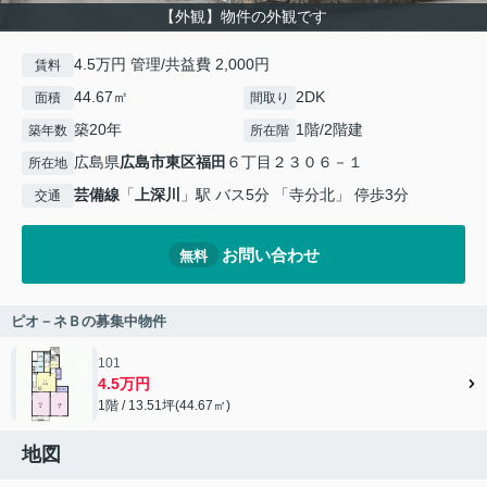
【外観】物件の外観です
4.5万円 管理/共益費 2,000円
賃料
44.67㎡
2DK
面積
間取り
築20年
1階/2階建
築年数
所在階
広島県
広島市東区
福田
６丁目２３０６－１
所在地
芸備線
「
上深川
」駅 バス5分 「寺分北」 停歩3分
交通
お問い合わせ
無料
ピオ－ネＢの募集中物件
101
4.5万円
1階 / 13.51坪(44.67㎡)
地図