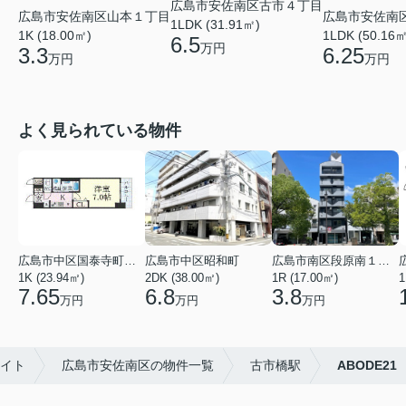
広島市安佐南区古市４丁目
広島市安佐南区山本１丁目
広島市安佐南
1LDK (31.91㎡)
1K (18.00㎡)
1LDK (50.16㎡
6.5
万円
3.3
6.25
万円
万円
よく見られている物件
広島市中区国泰寺町２丁目
広島市中区昭和町
広島市南区段原南１丁目
1K (23.94㎡)
2DK (38.00㎡)
1R (17.00㎡)
1
7.65
6.8
3.8
万円
万円
万円
エイト
広島市安佐南区の物件一覧
古市橋駅
ABODE21