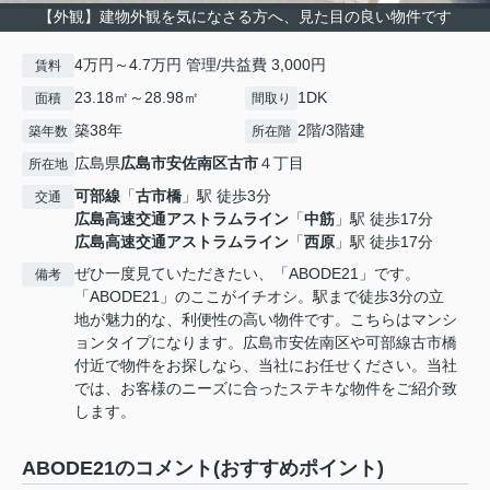
【外観】建物外観を気になさる方へ、見た目の良い物件です
4万円～4.7万円 管理/共益費 3,000円
賃料
23.18㎡～28.98㎡
1DK
面積
間取り
築38年
2階/3階建
築年数
所在階
広島県
広島市安佐南区
古市
４丁目
所在地
可部線
「
古市橋
」駅 徒歩3分
交通
広島高速交通アストラムライン
「
中筋
」駅 徒歩17分
広島高速交通アストラムライン
「
西原
」駅 徒歩17分
ぜひ一度見ていただきたい、「ABODE21」です。
備考
「ABODE21」のここがイチオシ。駅まで徒歩3分の立
地が魅力的な、利便性の高い物件です。こちらはマンシ
ョンタイプになります。広島市安佐南区や可部線古市橋
付近で物件をお探しなら、当社にお任せください。当社
では、お客様のニーズに合ったステキな物件をご紹介致
します。
ABODE21のコメント(おすすめポイント)