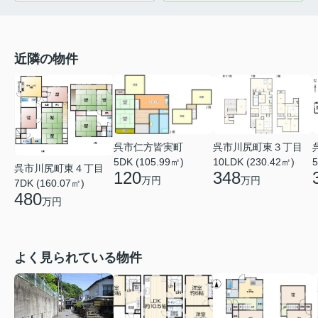
近隣の物件
呉市仁方皆実町
呉市川尻町東３丁目
5
5DK (105.99㎡)
10LDK (230.42㎡)
呉市川尻町東４丁目
120
348
万円
万円
7DK (160.07㎡)
480
万円
よく見られている物件