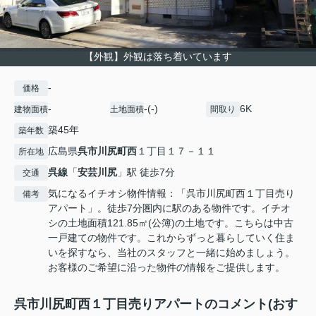
【外観】外観は落ち着いています
-
価格
-
-(-)
6K
建物面積
土地面積
間取り
築45年
築年数
広島県
呉市
川尻町西
１丁目１７－１１
所在地
呉線
「
安芸川尻
」駅 徒歩7分
交通
気になるイチオシ物件情報：「呉市川尻町西１丁目売り
備考
アパート」。徒歩7分圏内に駅のある物件です。イチオ
シの土地面積121.85㎡(公簿)の土地です。こちらは中古
一戸建ての物件です。これからずっと暮らしていく住ま
いを探すなら、当社のスタッフと一緒に始めましょう。
お客様のご希望に沿った物件の情報をご提供します。
呉市川尻町西１丁目売りアパートのコメント(おす