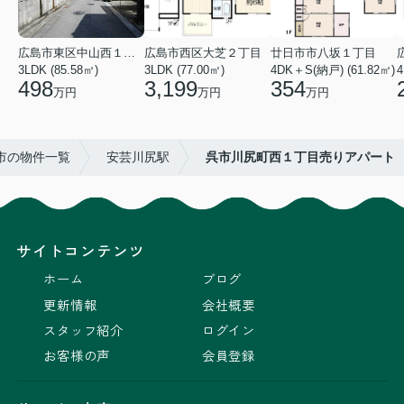
広島市東区中山西１丁目
広島市西区大芝２丁目
廿日市市八坂１丁目
3LDK (85.58㎡)
3LDK (77.00㎡)
4DK＋S(納戸) (61.82㎡)
4
498
3,199
354
万円
万円
万円
市の物件一覧
安芸川尻駅
呉市川尻町西１丁目売りアパート
サイトコンテンツ
ホーム
ブログ
更新情報
会社概要
スタッフ紹介
ログイン
お客様の声
会員登録