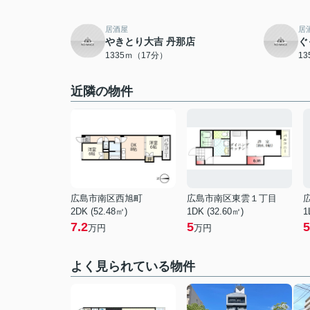
居酒屋
居
やきとり大吉 丹那店
ぐ
1335ｍ（17分）
1
近隣の物件
広島市南区西旭町
広島市南区東雲１丁目
2DK (52.48㎡)
1DK (32.60㎡)
1
7.2
5
5
万円
万円
よく見られている物件