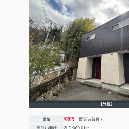
【外観】
9万円
管理/共益費
-
価格
2LDK/69.01㎡
間取り/面積