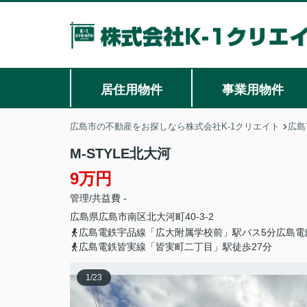
居住用物件
事業用物件
広島市の不動産をお探しなら株式会社K-1クリエイト
広島
M-STYLE北大河
9万円
管理/共益費 -
広島県
広島市南区
北大河町
40-3-2
広島電鉄宇品線「広大附属学校前」駅バス5分広島電
広島電鉄皆実線「皆実町二丁目」駅徒歩27分
1
/
23