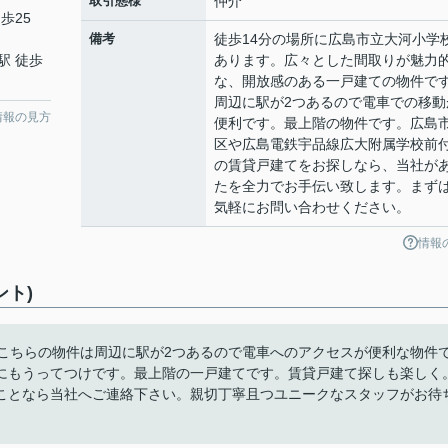
取引態様
仲介
歩25
備考
徒歩14分の場所に広島市立大河小学
駅 徒歩
あります。広々とした間取りが魅力
な、開放感のある一戸建ての物件で
周辺に駅が2つあるので電車での移動
情報の見方
便利です。最上階の物件です。広島
区や広島電鉄宇品線広大附属学校前
の賃貸戸建てをお探しなら、当社が
たを全力でお手伝い致します。まず
気軽にお問い合わせください。
情報
ント)
。こちらの物件は周辺に駅が2つあるので電車へのアクセスが便利な物件
にもうってつけです。最上階の一戸建てです。賃貸戸建て探しも楽しく
ことなら当社へご連絡下さい。親切丁寧且つユニークなスタッフがお待