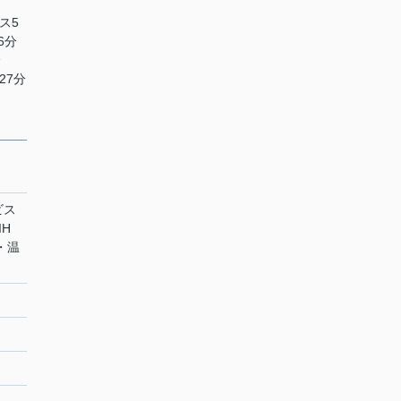
ス5
6分
分
27分
ビス
H
・温