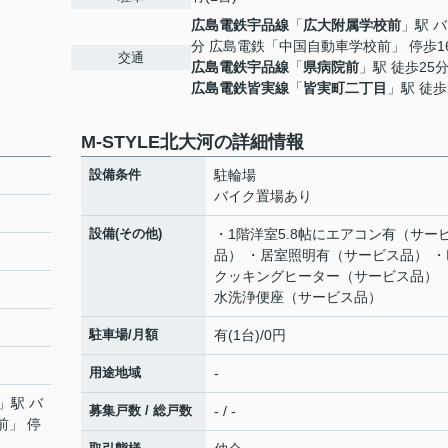
広島電鉄宇品線
「
広大附属学校前
」駅 バ
分 広島電鉄「中国自動車学校前」 停歩1
交通
広島電鉄宇品線
「
県病院前
」駅 徒歩25
広島電鉄皆実線
「
皆実町二丁目
」駅 徒歩
M-STYLE北大河の詳細情報
設備条件
駐輪場
バイク置場あり
設備(その他)
・1階洋室5.8帖にエアコン有（サー
品） ・居室照明有（サービス品） ・I
クッキングヒーター（サービス品） 
水洗浄便座（サービス品）
駐車場/月額
有(1台)/0円
用途地域
-
」駅 バ
募集戸数 / 総戸数
- / -
前」 停