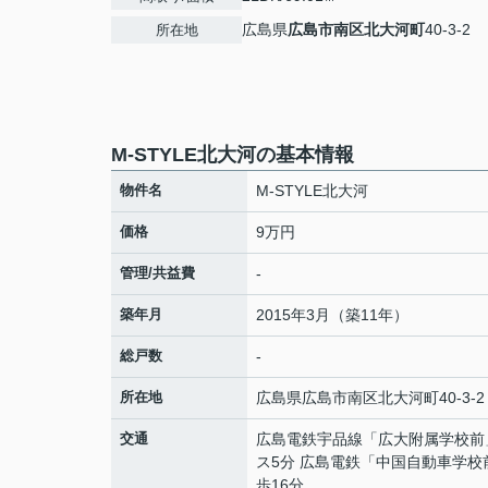
広島県
広島市南区
北大河町
40-3-2
所在地
M-STYLE北大河の基本情報
物件名
M-STYLE北大河
価格
9万円
管理/共益費
-
築年月
2015年3月（築11年）
総戸数
-
所在地
広島県
広島市南区
北大河町
40-3-2
交通
広島電鉄宇品線
「
広大附属学校前
ス5分 広島電鉄「中国自動車学校
歩16分