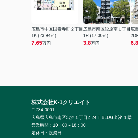
広島市中区国泰寺町２丁目
広島市南区段原南１丁目
広
1K (23.94㎡)
1R (17.00㎡)
2DK
7.65
3.8
6.
万円
万円
株式会社K-1クリエイト
〒734-0001
広島県広島市南区出汐１丁目2-24 T-BLDG出汐 １階
営業時間：
10：00～18：00
定休日：
祝祭日