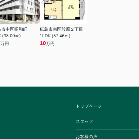
島市中区昭和町
広島市南区段原２丁目
 (38.00㎡)
1LDK (57.46㎡)
8
10
万円
万円
トップページ
スタッフ
お客様の声