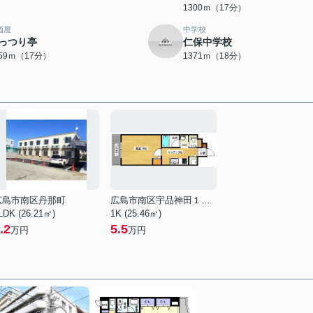
1300ｍ（17分）
酒屋
中学校
っつり亭
仁保中学校
359ｍ（17分）
1371ｍ（18分）
広島市南区丹那町
広島市南区宇品神田１丁目
LDK (26.21㎡)
1K (25.46㎡)
.2
5.5
万円
万円