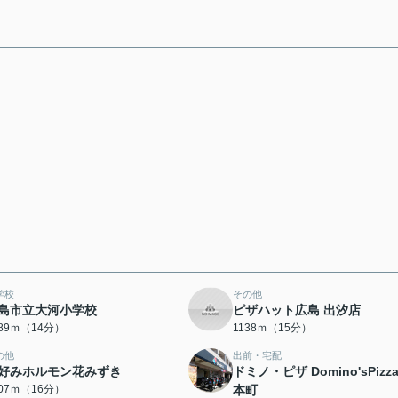
学校
その他
島市立大河小学校
ピザハット広島 出汐店
089ｍ（14分）
1138ｍ（15分）
の他
出前・宅配
好みホルモン花みずき
ドミノ・ピザ Domino'sPizz
207ｍ（16分）
本町