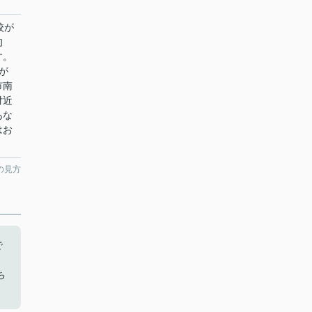
校が
的
す。
が
市南
付近
あな
はお
の見方
で
。
ち