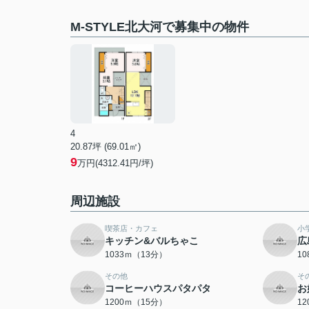
M-STYLE北大河で募集中の物件
4
20.87坪 (69.01㎡)
9
万円(4312.41円/坪)
周辺施設
喫茶店・カフェ
小
キッチン&バルちゃこ
広
1033ｍ（13分）
1
その他
そ
コーヒーハウスパタパタ
お
1200ｍ（15分）
1