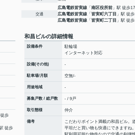
広島電鉄皆実線
「
南区役所前
」駅 徒歩1
広島電鉄皆実線
「
皆実町六丁目
」駅 徒歩
交通
広島電鉄皆実線
「
皆実町二丁目
」駅 徒歩
和昌ビルの詳細情報
設備条件
駐輪場
インターネット対応
設備(その他)
-
駐車場/月額
空無/-
用途地域
-
募集戸数 / 総戸数
- / 9戸
取引態様
仲介
 徒歩
備考
こだわりポイント満載の和昌ビル。
駅 徒歩
平坦だと買い物も快適にできますね。
駅利用可能な物件なので交通の利便