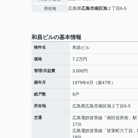
広島県
広島市南区
旭
２丁目6-5
所在地
和昌ビルの基本情報
物件名
和昌ビル
価格
7.2万円
管理/共益費
3,000円
築年月
1979年4月（築47年）
総戸数
9戸
所在地
広島県
広島市南区
旭
２丁目6-5
交通
広島電鉄皆実線
「
南区役所前
」駅
17分
広島電鉄皆実線
「
皆実町六丁目
」
18分