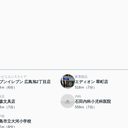
ンビニエンスストア
家電製品
ブンイレブン 広島旭2丁目店
エディオン 翠町店
54ｍ（6分）
518ｍ（7分）
具店
内科
森文具店
石田内科小児科医院
33ｍ（7分）
559ｍ（7分）
学校
島市立大河小学校
22ｍ（8分）