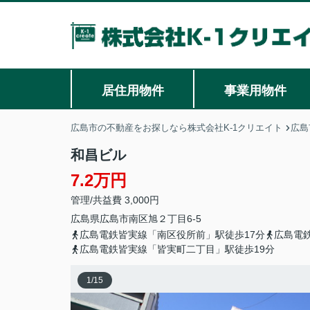
居住用物件
事業用物件
広島市の不動産をお探しなら株式会社K-1クリエイト
広島
和昌ビル
7.2万円
管理/共益費 3,000円
広島県
広島市南区
旭
２丁目6-5
広島電鉄皆実線「南区役所前」駅徒歩17分
広島電
広島電鉄皆実線「皆実町二丁目」駅徒歩19分
1
/
15