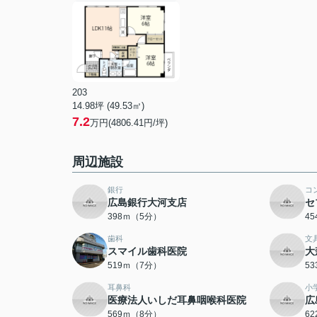
203
14.98坪 (49.53㎡)
7.2
万円(4806.41円/坪)
周辺施設
銀行
コ
広島銀行大河支店
セ
398ｍ（5分）
4
歯科
文
スマイル歯科医院
大
519ｍ（7分）
5
耳鼻科
小
医療法人いしだ耳鼻咽喉科医院
広
569ｍ（8分）
6