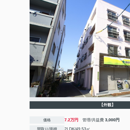
【外観】
7.2万円
管理/共益費
3,000円
価格
2LDK/49.53㎡
間取り/面積