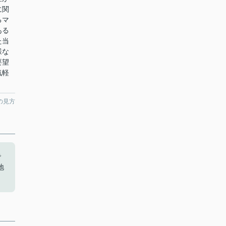
に関
るマ
ある
た当
様な
要望
気軽
の見方
で
地