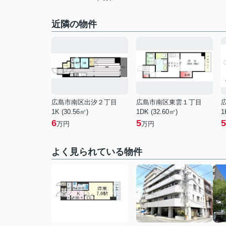
近隣の物件
広島市南区出汐２丁目
広島市南区東雲１丁目
1K (30.56㎡)
1DK (32.60㎡)
1
6
5
5
万円
万円
よく見られている物件