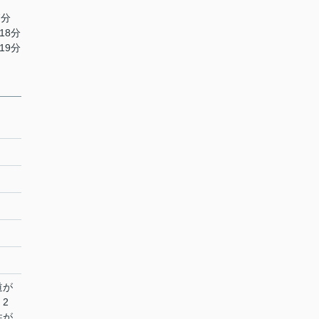
7分
18分
19分
道が
2
性が