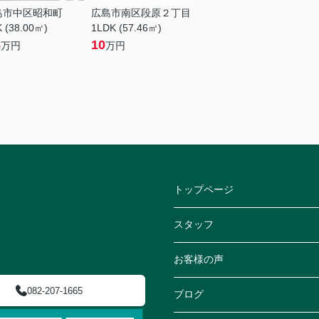
島市中区昭和町
広島市南区段原２丁目
 (38.00㎡)
1LDK (57.46㎡)
8
10
万円
万円
トップページ
スタッフ
お客様の声
082-207-1665
ブログ