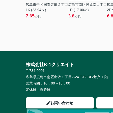
広島市中区国泰寺町２丁目
広島市南区段原南１丁目
広
1K (23.94㎡)
1R (17.00㎡)
2DK
7.65
3.8
6.
万円
万円
株式会社K-1クリエイト
〒734-0001
広島県広島市南区出汐１丁目2-24 T-BLDG出汐 １階
営業時間：
10：00～18：00
定休日：
祝祭日
お問い合わせ