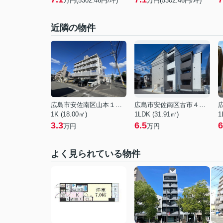
万円(5302.46円/坪)
万円(5302.46円/坪)
近隣の物件
広島市安佐南区山本１丁目
広島市安佐南区古市４丁目
1K (18.00㎡)
1LDK (31.91㎡)
1
3.3
6.5
6
万円
万円
よく見られている物件