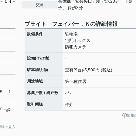
－１４－
芸備線
「
安芸矢口
」駅 バス20分 「下調
交通
子」 停歩3分
ブライト フェイバー．Ｋの詳細情報
設備条件
駐輪場
宅配ボックス
防犯カメラ
設備(その他)
-
駐車場/月額
空有(9台)/5,500円 (税込)
用途地域
第一種住居
５－１
募集戸数 / 総戸数
- / -
取引態様
仲介
 「下調
情報
情報の見方