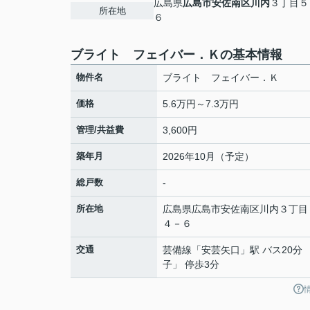
広島県
広島市安佐南区
川内
３丁目５
所在地
６
ブライト フェイバー．Ｋの基本情報
物件名
ブライト フェイバー．Ｋ
価格
5.6万円～7.3万円
管理/共益費
3,600円
築年月
2026年10月（予定）
総戸数
-
所在地
広島県
広島市安佐南区
川内
３丁目
４－６
交通
芸備線
「
安芸矢口
」駅 バス20分
子」 停歩3分