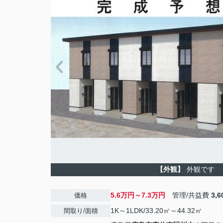
【外観】
外観です
5.6万円～7.3万円
管理/共益費
3,
価格
1K～1LDK/33.20㎡～44.32㎡
間取り/面積