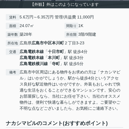
【外観】外はこのようになっています
5.6万円～6.35万円 管理/共益費 11,000円
賃料
24.07㎡
1K
面積
間取り
築28年
3階/9階建
築年数
所在階
広島県
広島市中区
本川町
２丁目3-23
所在地
広島電鉄本線
「
十日市町
」駅 徒歩4分
交通
広島電鉄本線
「
本川町
」駅 徒歩3分
広島電鉄横川線
「
寺町
」駅 徒歩5分
広島市中区周辺にある物件をお求めの方は「ナカシマビ
備考
ル」はいかがでしょうか。駅から徒歩4分というアクセ
ス良好な駅近物件はいかがですか。外装もおしゃれで快
適な生活をおくることができるマンションです。安心の
お部屋探しなら、当社にお任せ下さい。当社のオススメ
物件は、便利で快適な暮らしができますよ。ご要望やご
不明な点などございましたら、お気軽にご連絡下さい。
ナカシマビルのコメント(おすすめポイント)