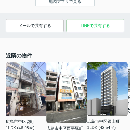
地図アプリで見る
メールで共有する
LINEで共有する
近隣の物件
1
広島市中区銀山町
広島市中区袋町
1LDK (42.54㎡)
1LDK (46.98㎡)
広島市中区西平塚町