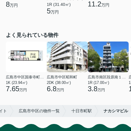
11.2
8
1R (31.40㎡)
万円
万円
5
万円
よく見られている物件
広島市中区国泰寺町２丁目
広島市中区昭和町
広島市南区段原南１丁目
1K (23.94㎡)
2DK (38.00㎡)
1R (17.00㎡)
1
7.65
6.8
3.8
万円
万円
万円
イト
広島市中区の物件一覧
十日市町駅
ナカシマビル