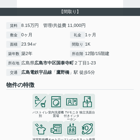
【間取り】
8.15万円 管理/共益費 11,000円
賃料
0ヶ月
1ヶ月
敷金
礼金
23.94㎡
1K
面積
間取り
築2年
12階/15階建
築年数
所在階
広島県
広島市中区
国泰寺町
２丁目1-23
所在地
広島電鉄宇品線
「
鷹野橋
」駅 徒歩5分
交通
物件の特徴
バストイレ
室内洗濯機
TVモニタ
独立洗面台
別
置場
付きインタ
ーホン
浴室乾燥機
オートロッ
エレベータ
ネット使用