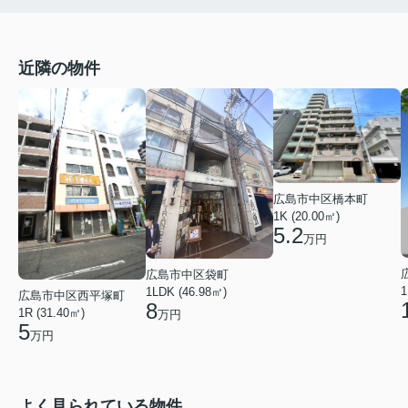
近隣の物件
広島市中区橋本町
1K (20.00㎡)
5.2
万円
広島市中区袋町
1
1LDK (46.98㎡)
広島市中区西平塚町
8
1R (31.40㎡)
万円
5
万円
よく見られている物件