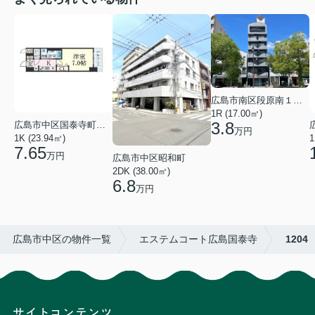
広島市南区段原南１丁目
1R (17.00㎡)
3.8
広島市中区国泰寺町２丁目
万円
1K (23.94㎡)
1
7.65
万円
広島市中区昭和町
2DK (38.00㎡)
6.8
万円
広島市中区の物件一覧
エステムコート広島国泰寺
1204
サイトコンテンツ