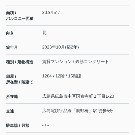
23.94㎡ / -
面積 /
バルコニー面積
北
向き
2023年10月(築2年)
築年月
賃貸マンション / 鉄筋コンクリート
種別 / 建物構造
1204 / 12階 / 15階建
部屋 /
所在階 / 階建て
広島県
広島市中区
国泰寺町
２丁目1-23
所在地
広島電鉄宇品線
「
鷹野橋
」駅 徒歩5分
交通
- / -
駐車場 / 月額