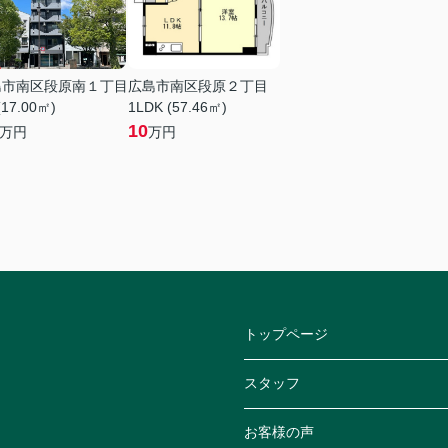
島市南区段原南１丁目
広島市南区段原２丁目
(17.00㎡)
1LDK (57.46㎡)
10
万円
万円
トップページ
スタッフ
お客様の声