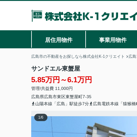
居住用物件
事業用物件
広島市の不動産をお探しなら株式会社K-1クリエイト
広島
サンドエル東蟹屋
5.85万円～6.1万円
管理/共益費 11,000円
広島県
広島市東区
東蟹屋町
7-35
山陽本線「広島」駅徒歩7分
広島電鉄本線「猿猴橋
1
/
6