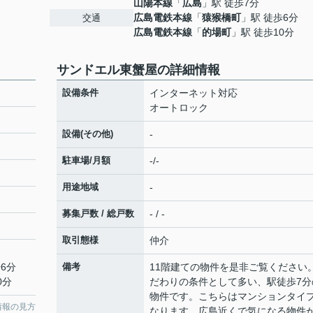
山陽本線
「
広島
」駅 徒歩7分
広島電鉄本線
「
猿猴橋町
」駅 徒歩6分
交通
広島電鉄本線
「
的場町
」駅 徒歩10分
サンドエル東蟹屋の詳細情報
設備条件
インターネット対応
オートロック
設備(その他)
-
駐車場/月額
-/-
用途地域
-
募集戸数 / 総戸数
- / -
取引態様
仲介
6分
備考
11階建ての物件を是非ご覧ください
0分
だわりの条件として多い、駅徒歩7分
物件です。こちらはマンションタイ
情報の見方
なります。広島近くで気になる物件