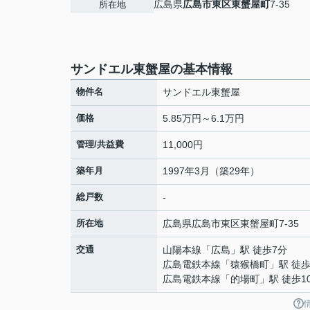
広島県
広島市東区
東蟹屋町
7-35
所在地
サンドエル東蟹屋の基本情報
物件名
サンドエル東蟹屋
価格
5.85万円～6.1万円
管理/共益費
11,000円
築年月
1997年3月（築29年）
総戸数
-
所在地
広島県
広島市東区
東蟹屋町
7-35
交通
山陽本線
「
広島
」駅 徒歩7分
広島電鉄本線
「
猿猴橋町
」駅 徒歩
広島電鉄本線
「
的場町
」駅 徒歩1