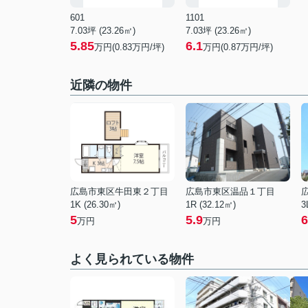
601
1101
7.03坪 (23.26㎡)
7.03坪 (23.26㎡)
5.85
6.1
万円(0.83万円/坪)
万円(0.87万円/坪)
近隣の物件
広島市東区牛田東２丁目
広島市東区温品１丁目
1K (26.30㎡)
1R (32.12㎡)
3
5
5.9
6
万円
万円
よく見られている物件