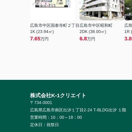
広島市中区国泰寺町２丁目
広島市中区昭和町
広
1K (23.94㎡)
2DK (38.00㎡)
1R 
7.65
6.8
3.8
万円
万円
株式会社K-1クリエイト
〒734-0001
広島県広島市南区出汐１丁目2-24 T-BLDG出汐 １階
営業時間：
10：00～18：00
定休日：
祝祭日