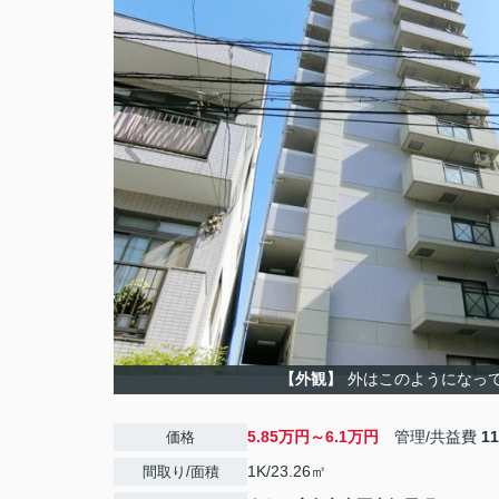
【外観】
外はこのようになっ
5.85万円～6.1万円
管理/共益費
1
価格
1K/23.26㎡
間取り/面積