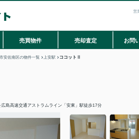
営
売買物件
売却査定
お問
ココットⅡ
市安佐南区の物件一覧
上安駅
広島高速交通アストラムライン「安東」駅徒歩17分