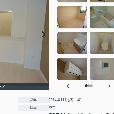
ング
2014年11月(築11年)
築年
空有
駐車