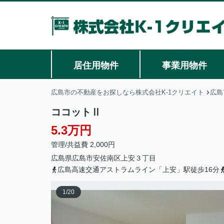
居住用物件
事業用物件
広島市の不動産をお探しなら株式会社K-1クリエイト
広島
ココットⅡ
5.3万円
管理/共益費 2,000円
広島県
広島市安佐南区
上安
３丁目
広島高速交通アストラムライン「上安」駅徒歩16分
1
/
20