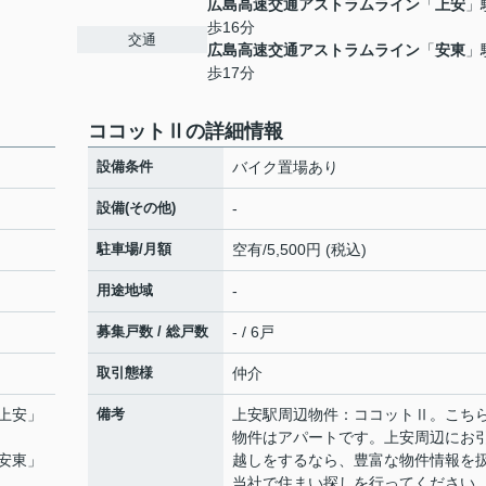
広島高速交通アストラムライン
「
上安
」
歩16分
交通
広島高速交通アストラムライン
「
安東
」
歩17分
ココットⅡの詳細情報
設備条件
バイク置場あり
設備(その他)
-
駐車場/月額
空有/5,500円 (税込)
用途地域
-
募集戸数 / 総戸数
- / 6戸
取引態様
仲介
上安
」
備考
上安駅周辺物件：ココットⅡ。こち
物件はアパートです。上安周辺にお
安東
」
越しをするなら、豊富な物件情報を
当社で住まい探しを行ってください