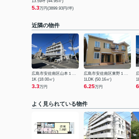
13.59坪 (44.95㎡)
5.3
万円(3899.93円/坪)
近隣の物件
広島市安佐南区山本１丁目
広島市安佐南区東野１丁目
1K (18.00㎡)
1LDK (50.16㎡)
1
3.3
6.25
6
万円
万円
よく見られている物件