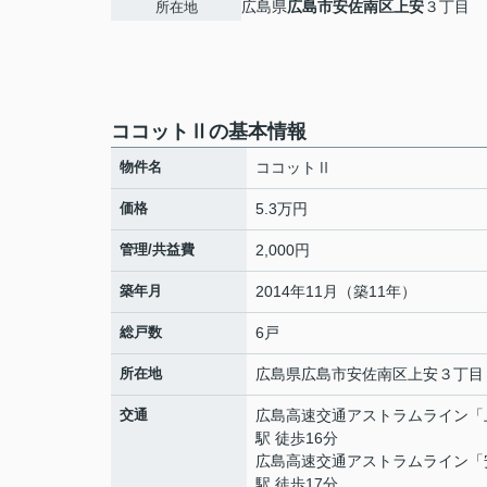
広島県
広島市安佐南区
上安
３丁目
所在地
ココットⅡの基本情報
物件名
ココットⅡ
価格
5.3万円
管理/共益費
2,000円
築年月
2014年11月（築11年）
総戸数
6戸
所在地
広島県
広島市安佐南区
上安
３丁目
交通
広島高速交通アストラムライン
「
駅 徒歩16分
広島高速交通アストラムライン
「
駅 徒歩17分