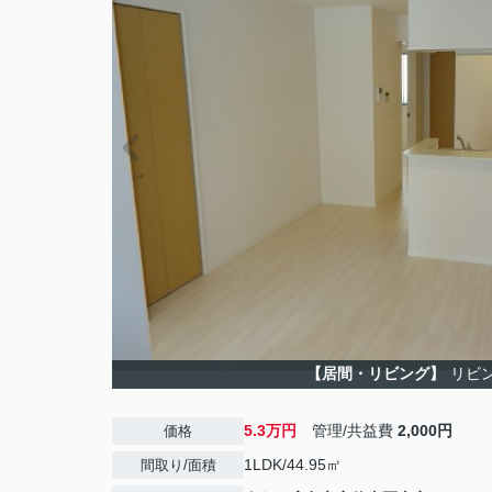
【居間・リビング】
リビ
5.3万円
管理/共益費
2,000円
価格
1LDK/44.95㎡
間取り/面積