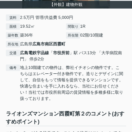
【外観】建物外観
2.5万円 管理/共益費 5,000円
賃料
19.52㎡
1R
面積
間取り
築36年
02階/10階建
築年数
所在階
広島県
広島市南区
西霞町
所在地
広島電鉄宇品線
「
市役所前
」駅 バス13分 「大学病院南
交通
門」 停歩2分
地上10階建ての物件は、弊社イチオシの物件です。こ
備考
ちらはエレベーター付き物件です。造りとデザインに関
して、自信をもって情報を提供できるマンションです。
快適な住まいを手に入れるなら、当社にお任せくださ
い！当社では市役所前周辺の賃貸情報を多種多様に取り
扱っております。
ライオンズマンション西霞町第２のコメント(おす
すめポイント)