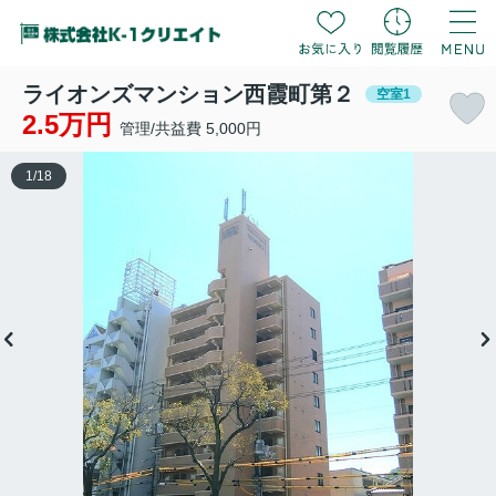
ライオンズマンション西霞町第２
空室1
2.5万円
管理/共益費 5,000円
1
/
18