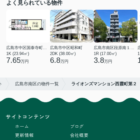
よく見られている物件
広島市中区国泰寺町２丁目
広島市中区昭和町
広島市南区段原南１丁目
1K (23.94㎡)
2DK (38.00㎡)
1R (17.00㎡)
1
7.65
6.8
3.8
万円
万円
万円
ト
広島市南区の物件一覧
ライオンズマンション西霞町第２
サイトコンテンツ
ホーム
ブログ
更新情報
会社概要