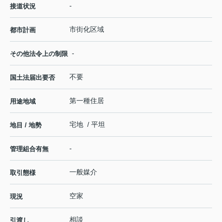
-
接道状況
市街化区域
都市計画
-
その他法令上の制限
不要
国土法届出要否
第一種住居
用途地域
宅地 / 平坦
地目 / 地勢
-
管理組合有無
一般媒介
取引態様
空家
現況
相談
引渡し