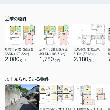
近隣の物件
広島市安佐北区落合南４丁目
広島市安佐北区落合２丁目
広島市安佐北区深川５丁目
3SDK (179.82㎡)
3SLDK (103.71㎡)
3LDK (87.68㎡)
5
2,080
1,780
2,180
万円
万円
万円
よく見られている物件
廿日市市八坂１丁目
広島市西区大芝２丁目