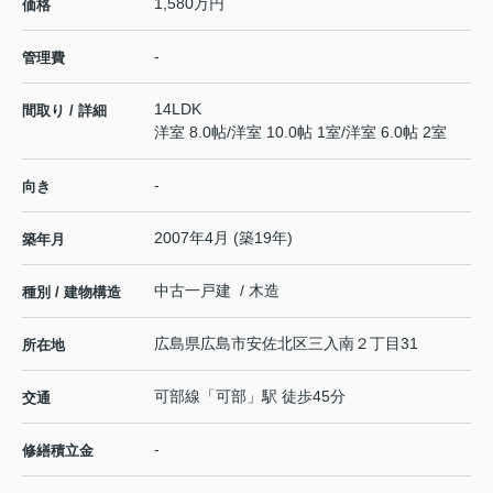
1,580万円
価格
-
管理費
14LDK
間取り / 詳細
洋室 8.0帖
/
洋室 10.0帖 1室
/
洋室 6.0帖 2室
-
向き
2007年4月 (築19年)
築年月
中古一戸建 / 木造
種別 / 建物構造
広島県
広島市安佐北区
三入南
２丁目31
所在地
可部線
「
可部
」駅 徒歩45分
交通
-
修繕積立金