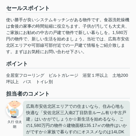
セールスポイント
使い勝手が良いシステムキッチンがある物件です。食器洗乾燥機
は食後の家事の時間短縮に役立ちます。子供が汚しても大丈夫、
ご家族にお勧めの中古の戸建て物件で新しい暮らしを。1,580万
円の物件で、新しい生活を始めましょう。当社では、広島市安佐
北区エリアや可部線可部付近での一戸建て情報をご紹介致しま
す。まずはお気軽にお問い合わせ下さい。
ポイント
全居室フローリング
ビルトガレージ
浴室１坪以上
土地200
坪以上
バス
トイレ別
担当者のコメント
広島市安佐北区エリアでの住まいなら、住み心地も
快適な「安佐北区三入南2丁目防音ルーム有り中古戸
建」はいかがでしょうか☆新生活を始めるなら、こ
久行 信太
の1,580万円の物件☆建物面積135.17㎡の物件はいか
朗
がですか☆家族で暮らすのにオススメなのは14LDK