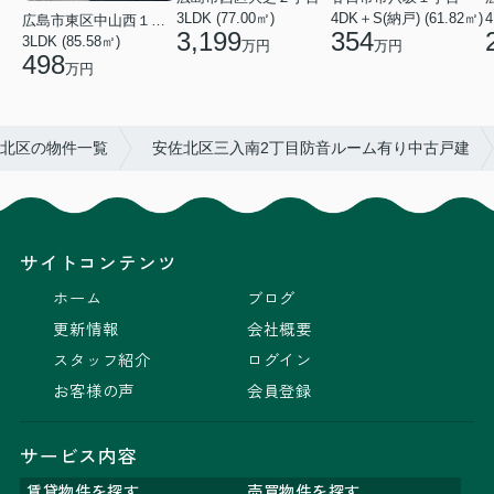
4
4DK＋S(納戸) (61.82㎡)
3LDK (77.00㎡)
広島市東区中山西１丁目
354
3,199
3LDK (85.58㎡)
万円
万円
498
万円
北区の物件一覧
安佐北区三入南2丁目防音ルーム有り中古戸建
サイトコンテンツ
ホーム
ブログ
更新情報
会社概要
スタッフ紹介
ログイン
お客様の声
会員登録
サービス内容
賃貸物件を探す
売買物件を探す