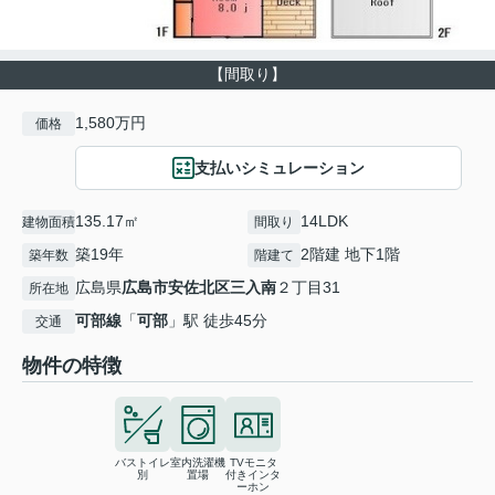
【間取り】
1,580万円
価格
支払いシミュレーション
135.17㎡
14LDK
建物面積
間取り
築19年
2階建 地下1階
築年数
階建て
広島県
広島市安佐北区
三入南
２丁目31
所在地
可部線
「
可部
」駅 徒歩45分
交通
物件の特徴
バストイレ
室内洗濯機
TVモニタ
別
置場
付きインタ
ーホン