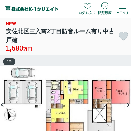
NEW
安佐北区三入南2丁目防音ルーム有り中古
戸建
1,580
万円
1
/
9