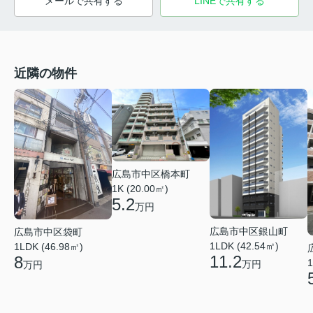
メールで共有する
LINEで共有する
近隣の物件
広島市中区橋本町
1K (20.00㎡)
5.2
万円
広島市中区銀山町
広島市中区袋町
1LDK (42.54㎡)
1LDK (46.98㎡)
11.2
8
1
万円
万円