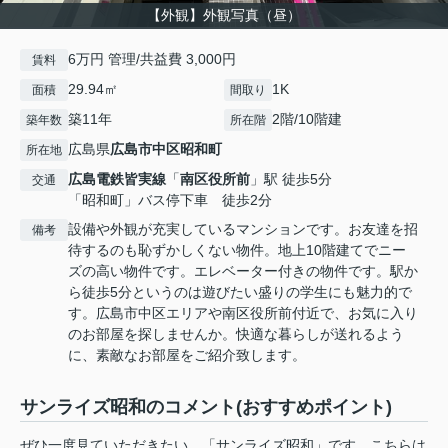
【外観】外観写真（昼）
6万円 管理/共益費 3,000円
賃料
29.94㎡
1K
面積
間取り
築11年
2階/10階建
築年数
所在階
広島県
広島市中区
昭和町
所在地
広島電鉄皆実線
「
南区役所前
」駅 徒歩5分
交通
「昭和町」バス停下車 徒歩2分
設備や外観が充実しているマンションです。お友達を招
備考
待するのも恥ずかしくない物件。地上10階建てでニー
ズの高い物件です。エレベーター付きの物件です。駅か
ら徒歩5分というのは遊びたい盛りの学生にも魅力的で
す。広島市中区エリアや南区役所前付近で、お気に入り
のお部屋を探しませんか。快適な暮らしが送れるよう
に、素敵なお部屋をご紹介致します。
サンライズ昭和のコメント(おすすめポイント)
ぜひ一度見ていただきたい、「サンライズ昭和」です。こちらは