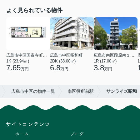
よく見られている物件
広島市中区国泰寺町２丁目
広島市中区昭和町
広島市南区段原南１丁目
1K (23.94㎡)
2DK (38.00㎡)
1R (17.00㎡)
1
7.65
6.8
3.8
万円
万円
万円
広島市中区の物件一覧
南区役所前駅
サンライズ昭和
サイトコンテンツ
ホーム
ブログ