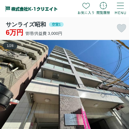
サンライズ昭和
空室1
6万円
管理/共益費 3,000円
1
/
28