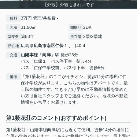
【外観】外観もきれいです
3万円 管理/共益費 -
賃料
31.50㎡
2DK
面積
間取り
築53年
2階/2階建
築年数
所在階
広島県
広島市南区
仁保
１丁目40-4
所在地
山陽本線
「
向洋
」駅 徒歩23分
交通
バス「仁保１」バス停下車 徒歩4分
バス「仁保中学校前」バス停下車 徒歩5分
「第1薮花荘」のここがイチオシ。徒歩14分の場所に仁
備考
保小学校があります。こちらの物件はアパートです。最
上階の物件です。できるだけ早めに不動産情報を集めた
い方は当社スタッフまでご連絡ください。地域の不動産
情報をいち早くお届けします。
第1薮花荘のコメント(おすすめポイント)
第1薮花荘：山陽本線向洋駅にも近くて便利。徒歩14分の場所に
仁保小学校があります。こちらの物件はアパートです。最上階の