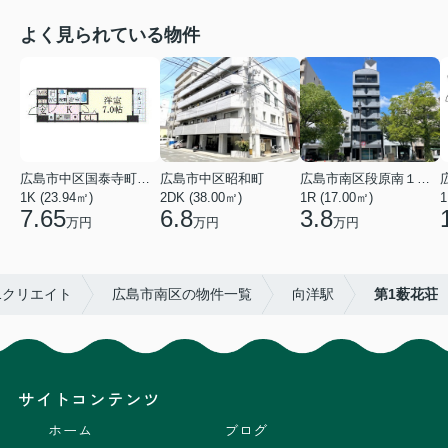
よく見られている物件
広島市中区国泰寺町２丁目
広島市中区昭和町
広島市南区段原南１丁目
1K (23.94㎡)
2DK (38.00㎡)
1R (17.00㎡)
1
7.65
6.8
3.8
万円
万円
万円
1クリエイト
広島市南区の物件一覧
向洋駅
第1薮花荘
サイトコンテンツ
ホーム
ブログ