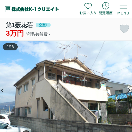
第1薮花荘
空室1
3万円
管理/共益費 -
1
/
18