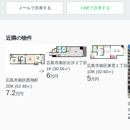
メールで共有する
LINEで共有する
近隣の物件
広島市南区出汐２丁目
広島市南区東雲１丁目
1K (30.56㎡)
1DK (32.60㎡)
6
万円
5
万円
広島市南区西旭町
2DK (52.48㎡)
7.2
万円
3