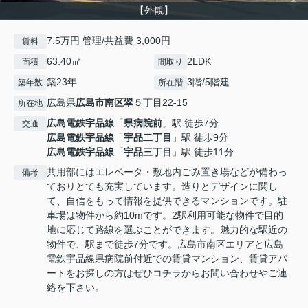
【外観】
7.5万円 管理/共益費 3,000円
賃料
63.40㎡
2LDK
面積
間取り
築23年
3階/5階建
築年数
所在階
広島県
広島市南区
翠
５丁目22-15
所在地
広島電鉄宇品線
「
県病院前
」駅 徒歩7分
交通
広島電鉄宇品線
「
宇品二丁目
」駅 徒歩9分
広島電鉄宇品線
「
宇品三丁目
」駅 徒歩11分
共用部にはエレベータ・敷地内ごみ置き場などが備わっ
備考
ておりとても充実しています。造りとデザインに関し
て、自信をもって情報を提供できるマンションです。駐
車場は物件から約10mです。2駅利用可能な物件で目的
地に応じて路線を選ぶことができます。魅力的な駅近の
物件で、駅まで徒歩7分です。広島市南区エリアと広島
電鉄宇品線県病院前付近での賃貸マンション、賃貸アパ
ートをお探しの方はぜひコチラからお問い合わせやご連
絡を下さい。