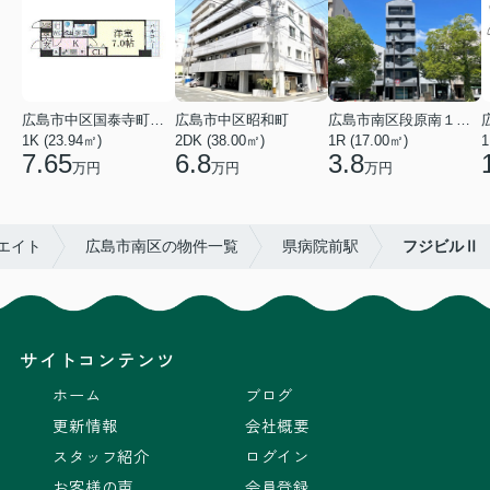
広島市中区国泰寺町２丁目
広島市中区昭和町
広島市南区段原南１丁目
1K (23.94㎡)
2DK (38.00㎡)
1R (17.00㎡)
1
7.65
6.8
3.8
万円
万円
万円
エイト
広島市南区の物件一覧
県病院前駅
フジビルⅡ
サイトコンテンツ
ホーム
ブログ
更新情報
会社概要
スタッフ紹介
ログイン
お客様の声
会員登録