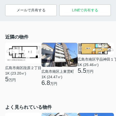
メールで共有する
LINEで共有する
近隣の物件
広島市南区宇品神田１
1K (25.46㎡)
広島市南区段原２丁目
5.5
万円
広島市南区上東雲町
1K (23.20㎡)
1K (24.47㎡)
5
万円
6.8
万円
よく見られている物件