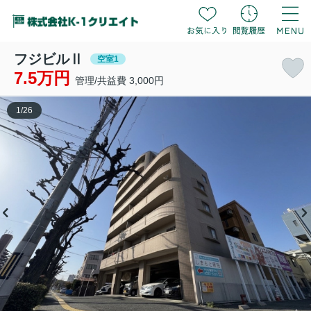
フジビルⅡ
空室1
7.5万円
管理/共益費 3,000円
1
/
26