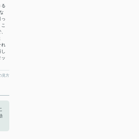
きる
な
引っ
、こ
で、
ま
それ
新し
タッ
の見方
こ
動
。