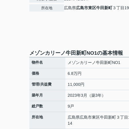
広島県
広島市東区
牛田新町
３丁目19-
所在地
メゾンカリーノ牛田新町NO1の基本情報
物件名
メゾンカリーノ牛田新町NO1
価格
6.8万円
管理/共益費
11,000円
築年月
2023年3月（築3年）
総戸数
9戸
所在地
広島県
広島市東区
牛田新町
３丁目1
14