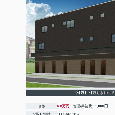
【外観】
外観もきれいで
6.8万円
管理/共益費
11,000円
価格
1LDK/42.18㎡
間取り/面積