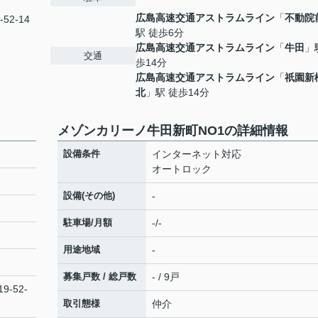
広島高速交通アストラムライン
「
不動院
52-14
駅 徒歩6分
広島高速交通アストラムライン
「
牛田
」
交通
歩14分
広島高速交通アストラムライン
「
祇園新
北
」駅 徒歩14分
メゾンカリーノ牛田新町NO1の詳細情報
設備条件
インターネット対応
オートロック
設備(その他)
-
駐車場/月額
-/-
用途地域
-
募集戸数 / 総戸数
- / 9戸
9-52-
取引態様
仲介