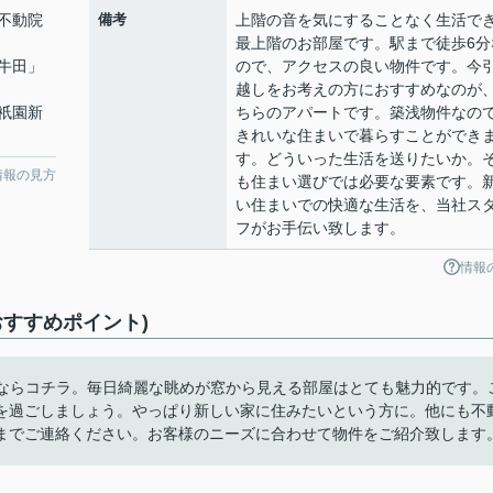
不動院
備考
上階の音を気にすることなく生活で
最上階のお部屋です。駅まで徒歩6分
牛田
」
ので、アクセスの良い物件です。今
越しをお考えの方におすすめなのが
祇園新
ちらのアパートです。築浅物件なの
きれいな住まいで暮らすことができ
す。どういった生活を送りたいか。
情報の見方
も住まい選びでは必要な要素です。
い住まいでの快適な生活を、当社ス
フがお手伝い致します。
情報
おすすめポイント)
報ならコチラ。毎日綺麗な眺めが窓から見える部屋はとても魅力的です。
を過ごしましょう。やっぱり新しい家に住みたいという方に。他にも不
までご連絡ください。お客様のニーズに合わせて物件をご紹介致します