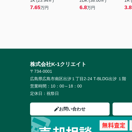
1K (23.94㎡)
2DK (38.00㎡)
1R 
7.65
6.8
3.8
万円
万円
株式会社K-1クリエイト
〒734-0001
広島県広島市南区出汐１丁目2-24 T-BLDG出汐 １階
営業時間：
10：00～18：00
定休日：
祝祭日
お問い合わせ