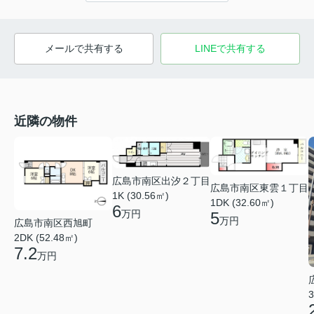
メールで共有する
LINEで共有する
近隣の物件
広島市南区出汐２丁目
広島市南区東雲１丁目
1K (30.56㎡)
1DK (32.60㎡)
6
万円
5
万円
広島市南区西旭町
2DK (52.48㎡)
7.2
万円
3