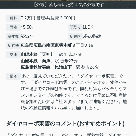
【外観】落ち着いた雰囲気の外観です
7.2万円 管理/共益費 3,000円
賃料
45.50㎡
1LDK
面積
間取り
築52年
6階/8階建
築年数
所在階
広島県
広島市南区
東雲本町
３丁目8-16
所在地
山陽本線
「
天神川
」駅 徒歩27分
交通
山陽本線
「
向洋
」駅 徒歩27分
広島電鉄皆実線
「
比治山下
」駅 徒歩28分
ぜひ一度見ていただきたい、「ダイヤコーポ東雲」で
備考
す。「ダイヤコーポ東雲」のここがイチオシ。物件から
駐車場までの距離は30mです。防犯対策もバッチリなマ
ンションタイプの物件です。できるだけ早めに不動産情
報を集めたい方は当社スタッフまでご連絡ください。地
域の不動産情報をいち早くお届けします。
ダイヤコーポ東雲のコメント(おすすめポイント)
「ダイヤコーポ東雲」のここがイチオシ。新着情報：ダイヤコー