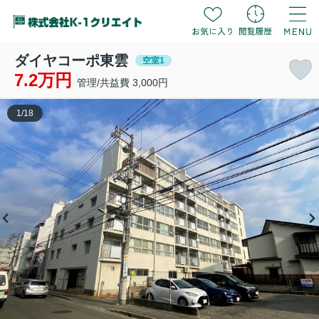
ダイヤコーポ東雲
空室1
7.2万円
管理/共益費 3,000円
1
/
18