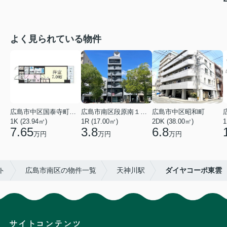
よく見られている物件
広島市中区国泰寺町２丁目
広島市南区段原南１丁目
広島市中区昭和町
1K (23.94㎡)
1R (17.00㎡)
2DK (38.00㎡)
1
7.65
3.8
6.8
万円
万円
万円
ト
広島市南区の物件一覧
天神川駅
ダイヤコーポ東雲
サイトコンテンツ