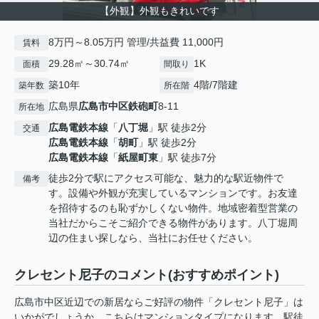
【外観】外観もきれいです
8万円～8.05万円 管理/共益費 11,000円
賃料
29.28㎡～30.74㎡
1K
面積
間取り
築10年
4階/7階建
築年数
所在階
広島県
広島市中区
鉄砲町
8-11
所在地
広島電鉄本線
「
八丁堀
」駅 徒歩2分
交通
広島電鉄本線
「
胡町
」駅 徒歩2分
広島電鉄本線
「
紙屋町東
」駅 徒歩7分
徒歩2分で駅にアクセス可能な、魅力的な駅近物件で
備考
す。設備や外観が充実しているマンションです。お友達
を招待するのも恥ずかしくない物件。地域密着型営業の
当社だからこそご紹介できる物件があります。八丁堀周
辺の住まい探しなら、当社にお任せください。
クレセント尼子のコメント(おすすめポイント)
広島市中区近辺での新居ならご好評の物件「クレセント尼子」は
いかがでしょうか。こちらはマンションタイプになります。駅徒