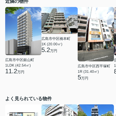
近隣の物件
広島市中区橋本町
1K (20.00㎡)
5.2
万円
広島市中区銀山町
1LDK (42.54㎡)
1
広島市中区西平塚町
11.2
1R (31.40㎡)
万円
5
万円
よく見られている物件