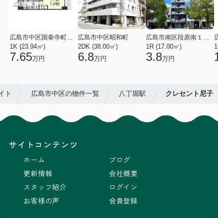
広島市中区国泰寺町２丁目
広島市中区昭和町
広島市南区段原南１丁目
1K (23.94㎡)
2DK (38.00㎡)
1R (17.00㎡)
1
7.65
6.8
3.8
万円
万円
万円
イト
広島市中区の物件一覧
八丁堀駅
クレセント尼子
サイトコンテンツ
ホーム
ブログ
更新情報
会社概要
スタッフ紹介
ログイン
お客様の声
会員登録