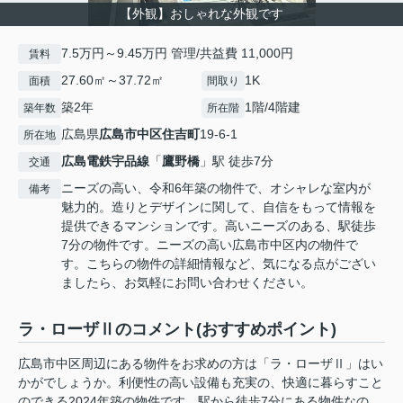
【外観】おしゃれな外観です
7.5万円～9.45万円 管理/共益費 11,000円
賃料
27.60㎡～37.72㎡
1K
面積
間取り
築2年
1階/4階建
築年数
所在階
広島県
広島市中区
住吉町
19-6-1
所在地
広島電鉄宇品線
「
鷹野橋
」駅 徒歩7分
交通
ニーズの高い、令和6年築の物件で、オシャレな室内が
備考
魅力的。造りとデザインに関して、自信をもって情報を
提供できるマンションです。高いニーズのある、駅徒歩
7分の物件です。ニーズの高い広島市中区内の物件で
す。こちらの物件の詳細情報など、気になる点がござい
ましたら、お気軽にお問い合わせください。
ラ・ローザⅡのコメント(おすすめポイント)
広島市中区周辺にある物件をお求めの方は「ラ・ローザⅡ」はい
かがでしょうか。利便性の高い設備も充実の、快適に暮らすこと
のできる2024年築の物件です。駅から徒歩7分にある物件なの