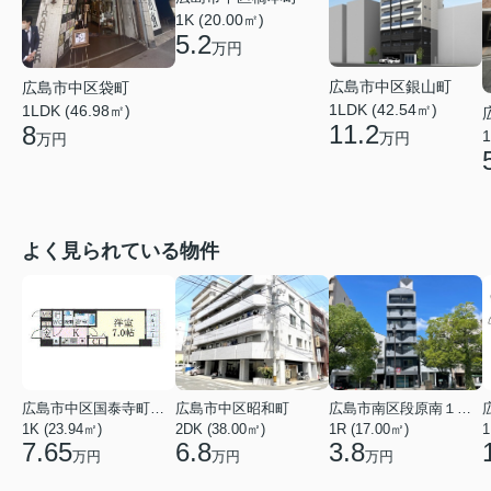
1K (20.00㎡)
5.2
万円
広島市中区銀山町
広島市中区袋町
1LDK (42.54㎡)
1LDK (46.98㎡)
11.2
8
1
万円
万円
よく見られている物件
広島市中区国泰寺町２丁目
広島市中区昭和町
広島市南区段原南１丁目
1K (23.94㎡)
2DK (38.00㎡)
1R (17.00㎡)
1
7.65
6.8
3.8
万円
万円
万円