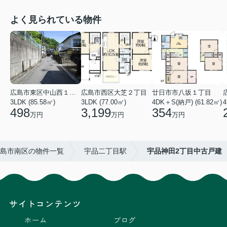
よく見られている物件
広島市東区中山西１丁目
広島市西区大芝２丁目
廿日市市八坂１丁目
3LDK (85.58㎡)
3LDK (77.00㎡)
4DK＋S(納戸) (61.82㎡)
4
498
3,199
354
万円
万円
万円
島市南区の物件一覧
宇品二丁目駅
宇品神田2丁目中古戸建
サイトコンテンツ
ホーム
ブログ