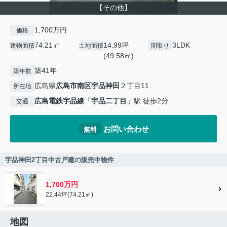
【その他】
1,700万円
価格
74.21㎡
14.99坪
3LDK
建物面積
土地面積
間取り
(49.58㎡)
築41年
築年数
広島県
広島市南区
宇品神田
２丁目11
所在地
広島電鉄宇品線
「
宇品二丁目
」駅 徒歩2分
交通
お問い合わせ
無料
宇品神田2丁目中古戸建の販売中物件
1,700万円
22.44坪(74.21㎡)
地図