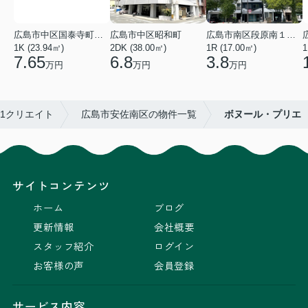
広島市中区国泰寺町２丁目
広島市中区昭和町
広島市南区段原南１丁目
1K (23.94㎡)
2DK (38.00㎡)
1R (17.00㎡)
1
7.65
6.8
3.8
万円
万円
万円
1クリエイト
広島市安佐南区の物件一覧
ボヌール・プリエ
サイトコンテンツ
ホーム
ブログ
更新情報
会社概要
スタッフ紹介
ログイン
お客様の声
会員登録
サービス内容