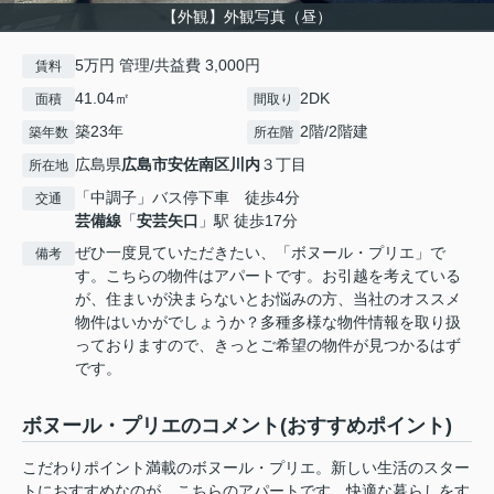
【外観】外観写真（昼）
5万円 管理/共益費 3,000円
賃料
41.04㎡
2DK
面積
間取り
築23年
2階/2階建
築年数
所在階
広島県
広島市安佐南区
川内
３丁目
所在地
「中調子」バス停下車 徒歩4分
交通
芸備線
「
安芸矢口
」駅 徒歩17分
ぜひ一度見ていただきたい、「ボヌール・プリエ」で
備考
す。こちらの物件はアパートです。お引越を考えている
が、住まいが決まらないとお悩みの方、当社のオススメ
物件はいかがでしょうか？多種多様な物件情報を取り扱
っておりますので、きっとご希望の物件が見つかるはず
です。
ボヌール・プリエのコメント(おすすめポイント)
こだわりポイント満載のボヌール・プリエ。新しい生活のスター
トにおすすめなのが、こちらのアパートです。快適な暮らしをす