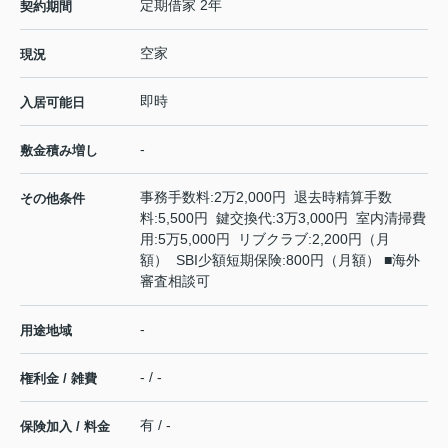
定期借家 2年
契約期間
空家
現況
即時
入居可能日
-
敷金積み増し
事務手数料:2万2,000円 退去時精算手数
その他条件
料:5,500円 鍵交換代:3万3,000円 室内清掃費
用:5万5,000円 リブクラブ:2,200円（月
額） SBI少額短期保険:800円（月額） ■海外
審査相談可
-
用途地域
- / -
権利金 / 雑費
有 / -
保険加入 / 料金