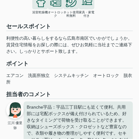
浴室乾燥機
オートロッ
ネット使用
家具・家電
ク
料無料
付き
セールスポイント
利便性の高い暮らしをするなら広島市南区でいかがでしょうか。
賃貸住宅情報をお探しの際には、ぜひお気軽に当社までご連絡下
さい。しっかりとサポート致します。
ポイント
エアコン
洗面所独立
システムキッチン
オートロック
脱衣
所
担当者のコメント
Branche宇品：宇品三丁目駅にも近くて便利。共用
部には宅配ボックスが備え付けられているため、好
きなタイミングで荷物を受け取ることができます。
江川 優里
収納はシューズボックス・クロゼットなど豊富なの
弥
で、衣類や履き物の整理がしやすく便利です。セキ