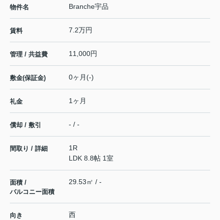
Branche宇品
物件名
7.2万円
賃料
11,000円
管理 / 共益費
0ヶ月(-)
敷金(保証金)
1ヶ月
礼金
- / -
償却 / 敷引
1R
間取り / 詳細
LDK 8.8帖 1室
29.53㎡ / -
面積 /
バルコニー面積
西
向き