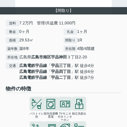
【間取り】
7.2万円 管理/共益費 11,000円
賃料
0ヶ月
1ヶ月
敷金
礼金
29.53㎡
1R
面積
間取り
築8年
4階/4階建
築年数
所在階
広島県
広島市南区
宇品神田
３丁目2-20
所在地
広島電鉄宇品線
「
宇品三丁目
」駅 徒歩4分
交通
広島電鉄宇品線
「
宇品四丁目
」駅 徒歩6分
広島電鉄宇品線
「
宇品二丁目
」駅 徒歩7分
物件の特徴
バストイレ
室内洗濯機
TVモニタ
独立洗面台
別
置場
付きインタ
ーホン