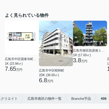
よく見られている物件
広島市南区段原南１丁目
1R (17.00㎡)
3.8
広島市中区国泰寺町２丁目
万円
1K (23.94㎡)
1
7.65
万円
広島市中区昭和町
2DK (38.00㎡)
6.8
万円
1クリエイト
広島市南区の物件一覧
Branche宇品
406