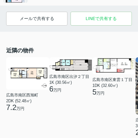
メールで共有する
LINEで共有する
近隣の物件
広島市南区出汐２丁目
広島市南区東雲１丁目
1K (30.56㎡)
1DK (32.60㎡)
6
万円
5
万円
広島市南区西旭町
2DK (52.48㎡)
7.2
万円
3