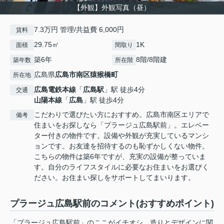
【外観】外観写真（昼）
7.3万円 管理/共益費 6,000円
賃料
29.75㎡
1K
面積
間取り
築6年
8階/8階建
築年数
所在階
広島県
広島市南区
猿猴橋町
所在地
広島電鉄本線
「
広島駅
」駅 徒歩4分
交通
山陽本線
「
広島
」駅 徒歩4分
こだわりで選びたい方におすすめ。広島市南区エリアで
備考
住まいをお探しなら「プラージュ広島駅前」。エレベー
ター付きの物件です。設備や外観が充実しているマンシ
ョンです。お友達を招待するのも恥ずかしくない物件。
こちらの物件は築6年ですが、充実の設備が整っていま
す。自分のライフスタイルに必要なお住まいをお選びく
ださい。お住まい探しをサポートしてまいります。
プラージュ広島駅前のコメント(おすすめポイント)
「プラージュ広島駅前」のここがイチオシ。造りとデザインに関