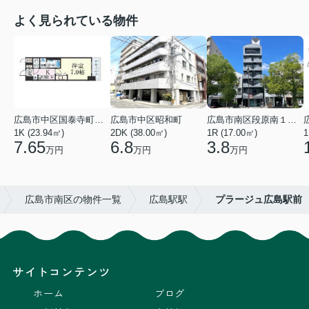
よく見られている物件
広島市中区国泰寺町２丁目
広島市中区昭和町
広島市南区段原南１丁目
1K (23.94㎡)
2DK (38.00㎡)
1R (17.00㎡)
1
7.65
6.8
3.8
万円
万円
万円
広島市南区の物件一覧
広島駅駅
プラージュ広島駅前
サイトコンテンツ
ホーム
ブログ