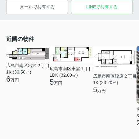
メールで共有する
LINEで共有する
近隣の物件
広島市南区出汐２丁目
広島市南区東雲１丁目
1K (30.56㎡)
1DK (32.60㎡)
広島市南区段原２丁目
6
万円
5
1K (23.20㎡)
万円
5
万円
3