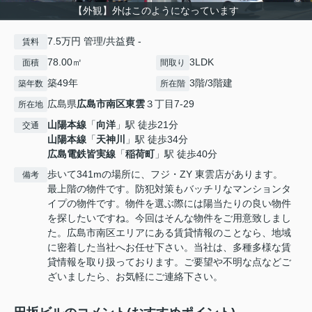
【外観】外はこのようになっています
7.5万円 管理/共益費 -
賃料
78.00㎡
3LDK
面積
間取り
築49年
3階/3階建
築年数
所在階
広島県
広島市南区
東雲
３丁目7-29
所在地
山陽本線
「
向洋
」駅 徒歩21分
交通
山陽本線
「
天神川
」駅 徒歩34分
広島電鉄皆実線
「
稲荷町
」駅 徒歩40分
歩いて341mの場所に、フジ・ZY 東雲店があります。
備考
最上階の物件です。防犯対策もバッチリなマンションタ
イプの物件です。物件を選ぶ際には陽当たりの良い物件
を探したいですね。今回はそんな物件をご用意致しまし
た。広島市南区エリアにある賃貸情報のことなら、地域
に密着した当社へお任せ下さい。当社は、多種多様な賃
貸情報を取り扱っております。ご要望や不明な点などご
ざいましたら、お気軽にご連絡下さい。