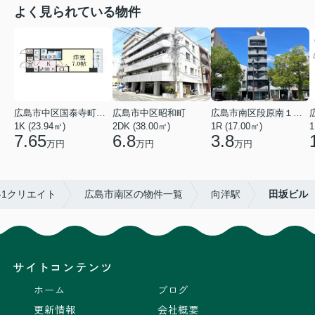
よく見られている物件
広島市中区国泰寺町２丁目
広島市中区昭和町
広島市南区段原南１丁目
1K (23.94㎡)
2DK (38.00㎡)
1R (17.00㎡)
1
7.65
6.8
3.8
万円
万円
万円
-1クリエイト
広島市南区の物件一覧
向洋駅
田坂ビル
サイトコンテンツ
ホーム
ブログ
更新情報
会社概要