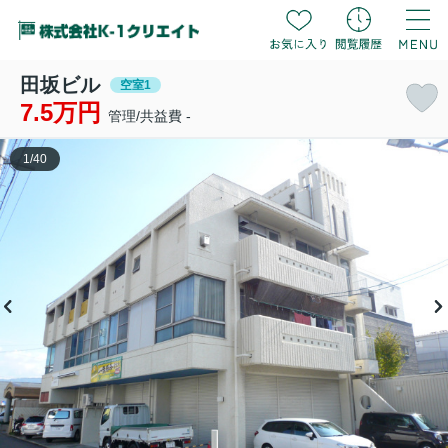
田坂ビル
空室1
7.5万円
管理/共益費 -
1
/
40