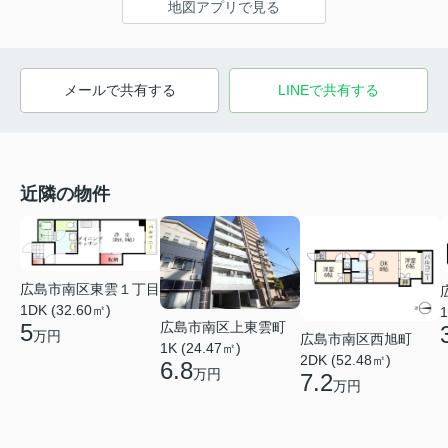
地図アプリで見る
メールで共有する
LINEで共有する
近隣の物件
広島市南区東雲１丁目
1DK (32.60㎡)
1
広島市南区上東雲町
5
万円
広島市南区西旭町
1K (24.47㎡)
2DK (52.48㎡)
6.8
万円
7.2
万円